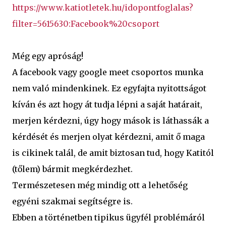
https://www.katiotletek.hu/idopontfoglalas?
filter=5615630:Facebook%20csoport
Még egy apróság!
A facebook vagy google meet csoportos munka
nem való mindenkinek. Ez egyfajta nyitottságot
kíván és azt hogy át tudja lépni a saját határait,
merjen kérdezni, úgy hogy mások is láthassák a
kérdését és merjen olyat kérdezni, amit ő maga
is cikinek talál, de amit biztosan tud, hogy Katitól
(tőlem) bármit megkérdezhet.
Természetesen még mindig ott a lehetőség
egyéni szakmai segítségre is.
Ebben a történetben tipikus ügyfél problémáról