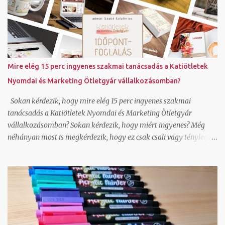
kis pingvint rajzol rá. A néni rövid barna hajú, szemüveges, 50 éves
és oldalról látszik. Az íróasztal egy ablak előtt áll, az ablakból egy
virágos kertre lehet látni és a háttérben hófödte hegycsúcsokra.
Ha jól megnézzük hellyel-közzel azt csináltam amit kértem.
Annak nem néztem még utána, hogy az így generált képeket
hogyan lehet felhasználni, milyen szerzői jogok vonatkoznak rá
Mire elég 15 perc ingyenes szakmai tanácsadás a Katiötletek
és lehet-e jobb felbontásban is generálni a canvavan, de úgy
Nyomdai és Marketing Ötletgyár vállalkozásomban?
látom, hogy ha nincs valakinek saját fotója, amit megjelenítsen,
bátran használhat ilyen alkalmazást is. Hogy...
Sokan kérdezik, hogy mire elég 15 perc ingyenes szakmai
tanácsadás a Katiötletek Nyomdai és Marketing Ötletgyár
vállalkozásomban? Sokan kérdezik, hogy miért ingyenes? Még
néhányan most is megkérdezik, hogy ez csak csali vagy tényleg
adsz válaszokat? Nézzük először is, hogy mire elég a 15 perc
ingyenes szakmai tanácsadás. Hoztam pár példát erre: le tudjuk
tesztelni olvasói szemmel egy-egy online felületedet és tudok
javaslatot tenni, hogy mit módosítsd ahhoz, hogy hatékonyabban
működjön canva képszerkesztő program alap használatát meg
tudjuk nézni és rájössz ezután hogy jé, ez tényleg ilyen egyszerű
általad használt grafikai programban tudlak segíteni, hogy ments