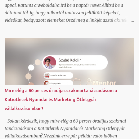
kérem elhozatni hozzám a csoma...
appal. Kattints a weboldalra Írd be a naptár nevét Állítsd be a
dátumot tól-ig, hogy mikortól mutasson feltöltött képeket,
videókat, beágyazott elemeket Oszd meg a linkjét azzal akinek a
meglepetést szánod. Ha szeretnél saját háttérképet állíthatsz be
és saját színvilágot ahogy én is tettem. Igen a kész online adventi
naptár be is ágyazható blogba, ahogy én is tettem. Dec. 5-tól 25
napon át találsz egy-egy random kiválasztott könyvet a
referenciáim közül, ami a közreműködésemmel valósult meg.
Továbbiakat a referencia oldalamon láthatsz. Fordulj hozzám
bizalommal, ha kérdésed van. Foglalj hozzám egy ingyenes rövid
konzultációs időpontot IDE kattintva . Szabó Katalin ( Katiötletek
)
Mire elég a 60 perces óradíjas szakmai tanácsadásom a
Katiötletek Nyomdai és Marketing Ötletgyár
vállalkozásomban?
Sokan kérdezik, hogy mire elég a 60 perces óradíjas szakmai
tanácsadásom a Katiötletek Nyomdai és Marketing Ötletgyár
vállalkozásomban? Nézzünk erre pár példát: valós időben