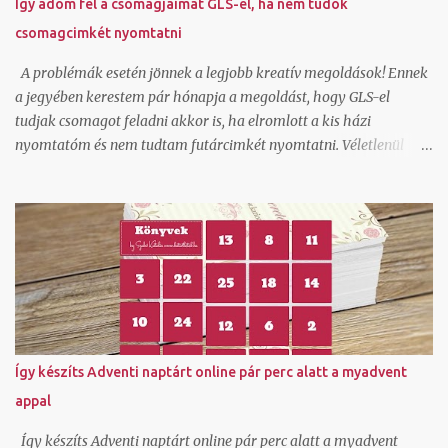
Így adom fel a csomagjaimat GLS-el, ha nem tudok
csomagcimkét nyomtatni
A problémák esetén jönnek a legjobb kreatív megoldások! Ennek
a jegyében kerestem pár hónapja a megoldást, hogy GLS-el
tudjak csomagot feladni akkor is, ha elromlott a kis házi
nyomtatóm és nem tudtam futárcimkét nyomtatni. Véletlenül
akadtam rá az ecsomag.hu oldalra, ami kiderült, hogy GLS
szolgáltatás és egészen jók az áraik kiscsomag feladáshoz.
Természetesen beregisztráltam és örömmel láttam, hogy itt ha
generálok egy csomagfeladást nem kell cimkét nyomtatnom,
mert a futár magával hozza az elkészített cimkét. Ez tetszett!
Természetesen van egy mygls felületem is, ahol szerződött
partnerként tudok csomagokat feladni és itt vannak feláras
lehetőségek is hogy A-ból B-be felvegyék a csomagot és
átszállítsák és ehhez ők viszik a cimkét, de egy átmeneti
Így készíts Adventi naptárt online pár perc alatt a myadvent
nyomtató hiba miatt nem akartam felárral szállíttatni. Tudom,
appal
hogy van olyan lehetőség is normál szerződött áron, hogy a
cimkét legenerálom, és pdf-ben átküldöm arra a címre, ahonnan
Így készíts Adventi naptárt online pár perc alatt a myadvent