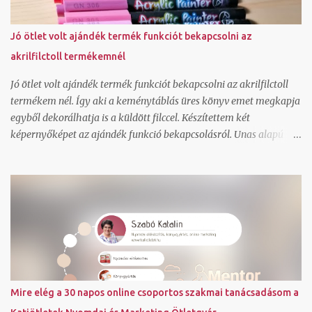
olyan pdf-et, ami a nyomdai céloknak megfelel wordpress és unas
weboldal és webáruház technikai kérdését tudom megválaszolni
Jó ötlet volt ajándék termék funkciót bekapcsolni az
ha még csak most tervezel vállalkozást indítani, át tudjuk beszélni
akrilfilctoll termékemnél
a szempontokat, amit érdemes mérlegelned ha egyedi
ajándékötletet keresel, el tudlak halmozni és jó párral ennyi idő
Jó ötlet volt ajándék termék funkciót bekapcsolni az akrilfilctoll
alatt meg tud...
termékem nél. Így aki a keménytáblás üres könyv emet megkapja
egyből dekorálhatja is a küldött filccel. Készítettem két
képernyőképet az ajándék funkció bekapcsolásról. Unas alapú
honlapom van, így végtelenül egyszerű ennek a bekapcsolása. A
terméklapon bepipálva az ajándék funkciót a weboldalon kiírja az
árát és azt is hogy nem vásárolható meg. Ez a szöveg bármire át
is írható, most így hagytam. Mutatom egy harmadik
képernyőképpel a kosár oldalt, ahol a marketing menü
beállítások szerint meg is jelenik a választható ajándék termék.
Mi a különbség a között, hogy a marketing menüben egy
szabályt beállítunk, amihez ajándék választható vagy a között
hogy a terméknél is beállítjuk, hogy ez ajándék termék? Az
Mire elég a 30 napos online csoportos szakmai tanácsadásom a
előbbinél az ajándékba választható termék külön is megvehető,