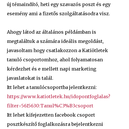
új témaindító, heti egy szavazós poszt és egy
esemény ami a fizetős szolgáltatásodra visz.
Ahogy látod az általános példámban is
megtaláltuk a számára ideális megoldást,
javasoltam hogy csatlakozzon a Katiötletek
tanuló csoportomhoz, ahol folyamatosan
kérdezhet és e mellett napi marketing
javaslatokat is talál.
Itt lehet a tanulócsoportba jelentkezni:
https://www.katiotletek.hu/idopontfoglalas?
filter=5615630:Tanul%C3%B3csoport
Itt lehet kifejezetten facebook csoport
posztkészítő foglalkozásra bejelentkezni