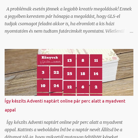
A problémák esetén jönnek a legjobb kreatív megoldások! Ennek
a jegyében kerestem pár hónapja a megoldást, hogy GLS-el
tudjak csomagot feladni akkor is, ha elromlott a kis házi
nyomtatóm és nem tudtam futárcimkét nyomtatni. Véletlenül
akadtam rá az ecsomag.hu oldalra, ami kiderült, hogy GLS
szolgáltatás és egészen jók az áraik kiscsomag feladáshoz.
Természetesen beregisztráltam és örömmel láttam, hogy itt ha
generálok egy csomagfeladást nem kell cimkét nyomtatnom,
mert a futár magával hozza az elkészített cimkét. Ez tetszett!
Természetesen van egy mygls felületem is, ahol szerződött
partnerként tudok csomagokat feladni és itt vannak feláras
lehetőségek is hogy A-ból B-be felvegyék a csomagot és
átszállítsák és ehhez ők viszik a cimkét, de egy átmeneti
Így készíts Adventi naptárt online pár perc alatt a myadvent
nyomtató hiba miatt nem akartam felárral szállíttatni. Tudom,
appal
hogy van olyan lehetőség is normál szerződött áron, hogy a
cimkét legenerálom, és pdf-ben átküldöm arra a címre, ahonnan
Így készíts Adventi naptárt online pár perc alatt a myadvent
kérem elhozatni hozzám a csoma...
appal. Kattints a weboldalra Írd be a naptár nevét Állítsd be a
dátumot tól-ig, hogy mikortól mutasson feltöltött képeket,