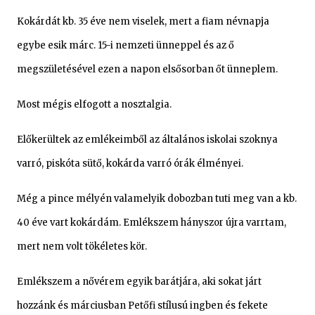
Kokárdát kb. 35 éve nem viselek, mert a fiam névnapja
egybe esik márc. 15-i nemzeti ünneppel és az ő
megszületésével ezen a napon elsősorban őt ünneplem.
Most mégis elfogott a nosztalgia.
Előkerültek az emlékeimből az általános iskolai szoknya
varró, piskóta sütő, kokárda varró órák élményei.
Még a pince mélyén valamelyik dobozban tuti meg van a kb.
40 éve vart kokárdám. Emlékszem hányszor újra varrtam,
mert nem volt tökéletes kör.
Emlékszem a nővérem egyik barátjára, aki sokat járt
hozzánk és márciusban Petőfi stílusú ingben és fekete