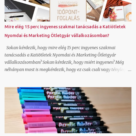
virágos kertre lehet látni és a háttérben hófödte hegycsúcsokra.
Ha jól megnézzük hellyel-közzel azt csináltam amit kértem.
Annak nem néztem még utána, hogy az így generált képeket
hogyan lehet felhasználni, milyen szerzői jogok vonatkoznak rá
Mire elég 15 perc ingyenes szakmai tanácsadás a Katiötletek
és lehet-e jobb felbontásban is generálni a canvavan, de úgy
Nyomdai és Marketing Ötletgyár vállalkozásomban?
látom, hogy ha nincs valakinek saját fotója, amit megjelenítsen,
bátran használhat ilyen alkalmazást is. Hogy...
Sokan kérdezik, hogy mire elég 15 perc ingyenes szakmai
tanácsadás a Katiötletek Nyomdai és Marketing Ötletgyár
vállalkozásomban? Sokan kérdezik, hogy miért ingyenes? Még
néhányan most is megkérdezik, hogy ez csak csali vagy tényleg
adsz válaszokat? Nézzük először is, hogy mire elég a 15 perc
ingyenes szakmai tanácsadás. Hoztam pár példát erre: le tudjuk
tesztelni olvasói szemmel egy-egy online felületedet és tudok
javaslatot tenni, hogy mit módosítsd ahhoz, hogy hatékonyabban
működjön canva képszerkesztő program alap használatát meg
tudjuk nézni és rájössz ezután hogy jé, ez tényleg ilyen egyszerű
általad használt grafikai programban tudlak segíteni, hogy ments
olyan pdf-et, ami a nyomdai céloknak megfelel wordpress és unas
weboldal és webáruház technikai kérdését tudom megválaszolni