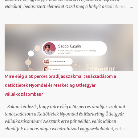
videókat, beágyazott elemeket Oszd meg a linkjét azzal akinek a
meglepetést szánod. Ha szeretnél saját háttérképet állíthatsz be
és saját színvilágot ahogy én is tettem. Igen a kész online adventi
naptár be is ágyazható blogba, ahogy én is tettem. Dec. 5-tól 25
napon át találsz egy-egy random kiválasztott könyvet a
referenciáim közül, ami a közreműködésemmel valósult meg.
Továbbiakat a referencia oldalamon láthatsz. Fordulj hozzám
bizalommal, ha kérdésed van. Foglalj hozzám egy ingyenes rövid
konzultációs időpontot IDE kattintva . Szabó Katalin ( Katiötletek
)
Mire elég a 60 perces óradíjas szakmai tanácsadásom a
Katiötletek Nyomdai és Marketing Ötletgyár
vállalkozásomban?
Sokan kérdezik, hogy mire elég a 60 perces óradíjas szakmai
tanácsadásom a Katiötletek Nyomdai és Marketing Ötletgyár
vállalkozásomban? Nézzünk erre pár példát: valós időben
elindítjuk az unas alapú webáruházad vagy weboldalad, ehhez jó
sablonok vannak, magyar nyelvű, így azonnal érteni is fogod és