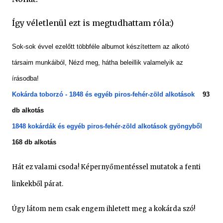
Így véletlenül ezt is megtudhattam róla:)
Sok-sok évvel ezelőtt többféle albumot készítettem az alkotó
társaim munkáiból, Nézd meg, hátha beleillik valamelyik az
írásodba!
Kokárda toborzó - 1848 és egyéb piros-fehér-zöld alkotások
93
db alkotás
1848 kokárdák és egyéb piros-fehér-zöld alkotások gyöngyből
168 db alkotás
Hát ez valami csoda! Képernyőmentéssel mutatok a fenti
linkekből párat.
Úgy látom nem csak engem ihletett meg a kokárda szó!