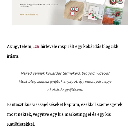
Az ügyfelem,
Ica
hírlevele inspirált egy kokárdás blogcikk
írásra.
Neked vannak kokárdás termékeid, blogod, videód?
Most blogcikkhez gyűjtök anyagot. Így indult pár napja
a kokárda gyűjtésem.
Fantasztikus visszajelzéseket kaptam, ezekből szemezgetek
most nektek, vegyítve egy kis marketinggel és egy kis
Katiötletekkel.