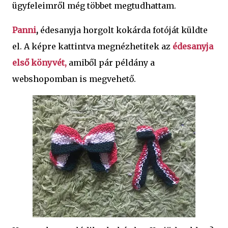
ügyfeleimről még többet megtudhattam.
Panni
,
édesanyja horgolt kokárda fotóját küldte
el. A képre kattintva megnézhetitek az
édesanyja
első könyvét,
amiből pár példány a
webshopomban is megvehető.