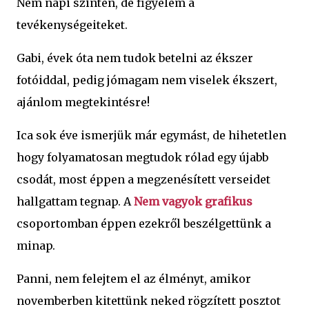
Nem napi szinten, de figyelem a
tevékenységeiteket.
Gabi, évek óta nem tudok betelni az ékszer
fotóiddal, pedig jómagam nem viselek ékszert,
ajánlom megtekintésre!
Ica sok éve ismerjük már egymást, de hihetetlen
hogy folyamatosan megtudok rólad egy újabb
csodát, most éppen a megzenésített verseidet
hallgattam tegnap. A
Nem vagyok grafikus
csoportomban éppen ezekről beszélgettünk a
minap.
Panni, nem felejtem el az élményt, amikor
novemberben kitettünk neked rögzített posztot