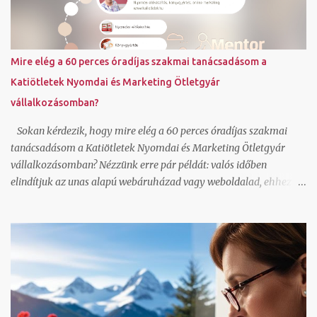
Továbbiakat a referencia oldalamon láthatsz. Fordulj hozzám
bizalommal, ha kérdésed van. Foglalj hozzám egy ingyenes rövid
konzultációs időpontot IDE kattintva . Szabó Katalin ( Katiötletek
)
Mire elég a 60 perces óradíjas szakmai tanácsadásom a
Katiötletek Nyomdai és Marketing Ötletgyár
vállalkozásomban?
Sokan kérdezik, hogy mire elég a 60 perces óradíjas szakmai
tanácsadásom a Katiötletek Nyomdai és Marketing Ötletgyár
vállalkozásomban? Nézzünk erre pár példát: valós időben
elindítjuk az unas alapú webáruházad vagy weboldalad, ehhez jó
sablonok vannak, magyar nyelvű, így azonnal érteni is fogod és
használni is tudod az alap funkciókat beállítunk egy Mailerlite
vagy Listamester hírlevél feliratkozó űrlapot és megírjuk az első
levelet hozzá, ez alapján fogod tuni folytatni elindítjuk a facebook
oldalad az első 5 poszt típussal, amit sablonként fogsz tudni
használni képszerkesztéssel és szövegírással együtt elindítjuk a fb
csoportodat az alap beállításokkal és 5 témaindító poszttal,