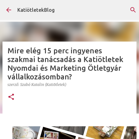
Ugrás a fő tartalomra
KatiötletekBlog
Mire elég 15 perc ingyenes
szakmai tanácsadás a Katiötletek
Nyomdai és Marketing Ötletgyár
vállalkozásomban?
szerző:
Szabó Katalin (Katiötletek)