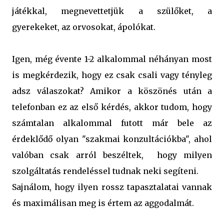
játékkal, megnevettetjük a szülőket, a
gyerekeket, az orvosokat, ápolókat.
Igen, még évente 1-2 alkalommal
néhányan most
is megkérdezik, hogy ez csak csali vagy tényleg
adsz válaszokat? Amikor a köszönés után a
telefonban ez az első kérdés, akkor tudom, hogy
számtalan alkalommal futott már bele az
érdeklődő olyan "szakmai konzultációkba", ahol
valóban csak arról beszéltek, hogy milyen
szolgáltatás rendeléssel tudnak neki segíteni.
Sajnálom, hogy ilyen rossz tapasztalatai vannak
és maximálisan meg is értem az aggodalmát.