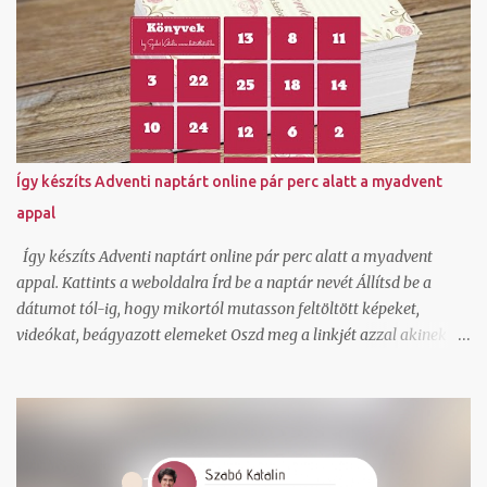
Természetesen beregisztráltam és örömmel láttam, hogy itt ha
generálok egy csomagfeladást nem kell cimkét nyomtatnom,
mert a futár magával hozza az elkészített cimkét. Ez tetszett!
Természetesen van egy mygls felületem is, ahol szerződött
partnerként tudok csomagokat feladni és itt vannak feláras
lehetőségek is hogy A-ból B-be felvegyék a csomagot és
átszállítsák és ehhez ők viszik a cimkét, de egy átmeneti
Így készíts Adventi naptárt online pár perc alatt a myadvent
nyomtató hiba miatt nem akartam felárral szállíttatni. Tudom,
appal
hogy van olyan lehetőség is normál szerződött áron, hogy a
cimkét legenerálom, és pdf-ben átküldöm arra a címre, ahonnan
Így készíts Adventi naptárt online pár perc alatt a myadvent
kérem elhozatni hozzám a csoma...
appal. Kattints a weboldalra Írd be a naptár nevét Állítsd be a
dátumot tól-ig, hogy mikortól mutasson feltöltött képeket,
videókat, beágyazott elemeket Oszd meg a linkjét azzal akinek a
meglepetést szánod. Ha szeretnél saját háttérképet állíthatsz be
és saját színvilágot ahogy én is tettem. Igen a kész online adventi
naptár be is ágyazható blogba, ahogy én is tettem. Dec. 5-tól 25
napon át találsz egy-egy random kiválasztott könyvet a
referenciáim közül, ami a közreműködésemmel valósult meg.