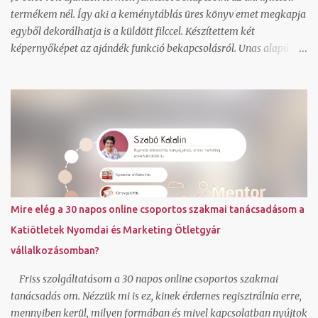
termékem nél. Így aki a keménytáblás üres könyv emet megkapja
egyből dekorálhatja is a küldött filccel. Készítettem két
képernyőképet az ajándék funkció bekapcsolásról. Unas alapú
honlapom van, így végtelenül egyszerű ennek a bekapcsolása. A
terméklapon bepipálva az ajándék funkciót a weboldalon kiírja az
árát és azt is hogy nem vásárolható meg. Ez a szöveg bármire át
is írható, most így hagytam. Mutatom egy harmadik
képernyőképpel a kosár oldalt, ahol a marketing menü
beállítások szerint meg is jelenik a választható ajándék termék.
Mi a különbség a között, hogy a marketing menüben egy
szabályt beállítunk, amihez ajándék választható vagy a között
hogy a terméknél is beállítjuk, hogy ez ajándék termék? Az
Mire elég a 30 napos online csoportos szakmai tanácsadásom a
előbbinél az ajándékba választható termék külön is megvehető,
Katiötletek Nyomdai és Marketing Ötletgyár
az utóbbinál csak egy szabály szerinti beállításnál jelenik meg,
vállalkozásomban?
önállóan nem vásárolható meg. Miért akril filc választható
ajándékba a keménytábl...
Friss szolgáltatásom a 30 napos online csoportos szakmai
tanácsadás om. Nézzük mi is ez, kinek érdemes regisztrálnia erre,
mennyiben kerül, milyen formában és mivel kapcsolatban nyújtok