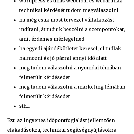
wordpress és unas weboldal és webáruház
technikai kérdését tudom megválaszolni
ha még csak most tervezel vállalkozást
indítani, át tudjuk beszélni a szempontokat,
amit érdemes mérlegelned
ha egyedi ajándékötletet keresel, el tudlak
halmozni és jó párral ennyi idő alatt
meg tudom válaszolni a nyomdai témában
felmerült kérdésedet
meg tudom válaszolni a marketing témában
felmerült kérdésedet
stb....
Ezt az ingyenes időpontfoglalást jellemzően
elakadásokra, technikai segítségnyújtásokra