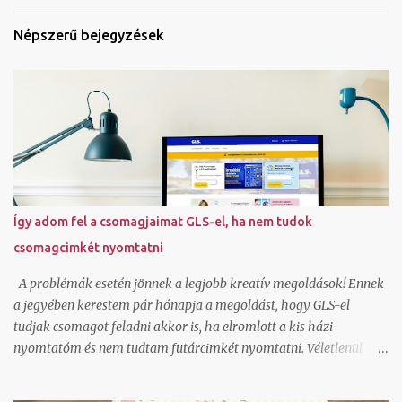
Népszerű bejegyzések
Így adom fel a csomagjaimat GLS-el, ha nem tudok
csomagcimkét nyomtatni
A problémák esetén jönnek a legjobb kreatív megoldások! Ennek
a jegyében kerestem pár hónapja a megoldást, hogy GLS-el
tudjak csomagot feladni akkor is, ha elromlott a kis házi
nyomtatóm és nem tudtam futárcimkét nyomtatni. Véletlenül
akadtam rá az ecsomag.hu oldalra, ami kiderült, hogy GLS
szolgáltatás és egészen jók az áraik kiscsomag feladáshoz.