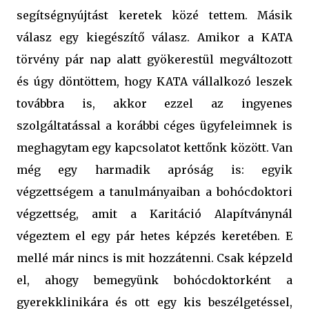
segítségnyújtást keretek közé tettem. Másik
válasz egy kiegészítő válasz. Amikor a KATA
törvény pár nap alatt gyökerestül megváltozott
és úgy döntöttem, hogy KATA vállalkozó leszek
továbbra is, akkor ezzel az ingyenes
szolgáltatással a korábbi céges ügyfeleimnek is
meghagytam egy kapcsolatot kettőnk között. Van
még egy harmadik apróság is: egyik
végzettségem a tanulmányaiban a bohócdoktori
végzettség, amit a Karitáció Alapítványnál
végeztem el egy pár hetes képzés keretében. E
mellé már nincs is mit hozzátenni. Csak képzeld
el, ahogy bemegyünk bohócdoktorként a
gyerekklinikára és ott egy kis beszélgetéssel,