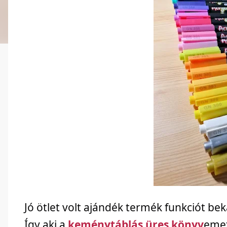
Jó ötlet volt ajándék termék funkciót be
Így aki a
keménytáblás üres könyv
emet