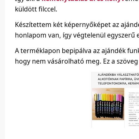
küldött filccel.
Készítettem két képernyőképet az ajánd
honlapom van, így végtelenül egyszerű 
A terméklapon bepipálva az ajándék funkci
hogy nem vásárolható meg. Ez a szöveg b