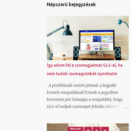
Népszerű bejegyzések
Így adom fel a csomagjaimat GLS-el, ha
nem tudok csomagcimkét nyomtatni
A problémák esetén jönnek a legjobb
kreatív megoldások! Ennek a jegyében
kerestem pár hónapja a megoldást, hogy
GLS-el tudjak csomagot feladni akkor is, ha
elromlott a kis házi nyomtatóm és nem
tudtam futárcimkét nyomtatni. Véletlenül
akadtam rá az ecsomag.hu oldalra, ami