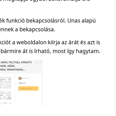
ék funkció bekapcsolásról. Unas alapú
ennek a bekapcsolása.
ót a weboldalon kiírja az árát és azt is
ármire át is írható, most így hagytam.