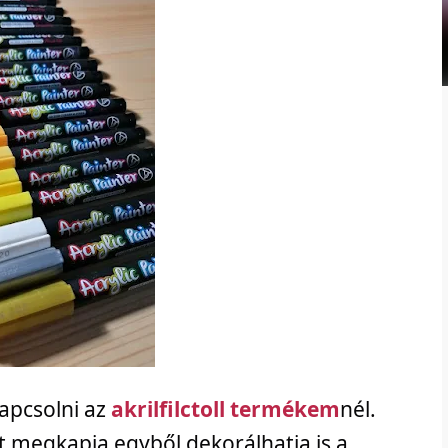
kapcsolni az
akrilfilctoll termékem
nél.
 megkapja egyből dekorálhatja is a