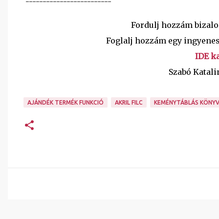
-------------------------
Fordulj hozzám bizal
Foglalj hozzám egy ingyenes
IDE ka
Szabó Katali
AJÁNDÉK TERMÉK FUNKCIÓ
AKRIL FILC
KEMÉNYTÁBLÁS KÖNY