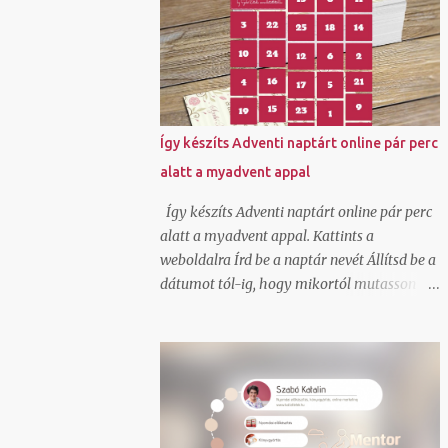
kiderült, hogy GLS szolgáltatás és egészen
jók az áraik kiscsomag feladáshoz.
Természetesen beregisztráltam és örömmel
láttam, hogy itt ha generálok egy
csomagfeladást nem kell cimkét
nyomtatnom, mert a futár magával hozza
Így készíts Adventi naptárt online pár perc
az elkészített cimkét. Ez tetszett!
alatt a myadvent appal
Természetesen van egy mygls felületem is,
ahol szerződött partnerként tudok
Így készíts Adventi naptárt online pár perc
csomagokat feladni és itt vannak feláras
alatt a myadvent appal. Kattints a
lehetőségek is hogy A-ból B-be felvegyék a
weboldalra Írd be a naptár nevét Állítsd be a
csomagot és átszállítsák és ehhez ők viszik
dátumot tól-ig, hogy mikortól mutasson
a cimkét, de egy átmeneti nyomtató hiba
feltöltött képeket, videókat, beágyazott
miatt nem akartam felárral szállíttatni.
elemeket Oszd meg a linkjét azzal akinek a
Tudom, hogy van olyan lehetőség is normál
meglepetést szánod. Ha szeretnél saját
szerződött áron, hogy a cimkét
háttérképet állíthatsz be és saját színvilágot
legenerálom, és pdf-ben átküldöm arra a
ahogy én is tettem. Igen a kész online
címre, ahonnan kérem elhozatni hozzám a
adventi naptár be is ágyazható blogba,
csoma...