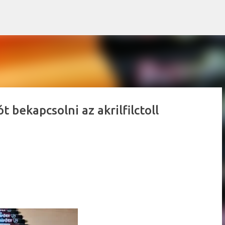
Ugrás a fő tartalomra
t bekapcsolni az akrilfilctoll