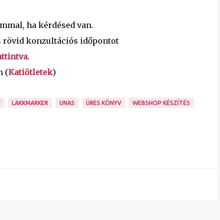
ommal, ha kérdésed van.
 rövid konzultációs időpontot
ttintva
.
n (
Katiötletek
)
V
LAKKMARKER
UNAS
ÜRES KÖNYV
WEBSHOP KÉSZÍTÉS