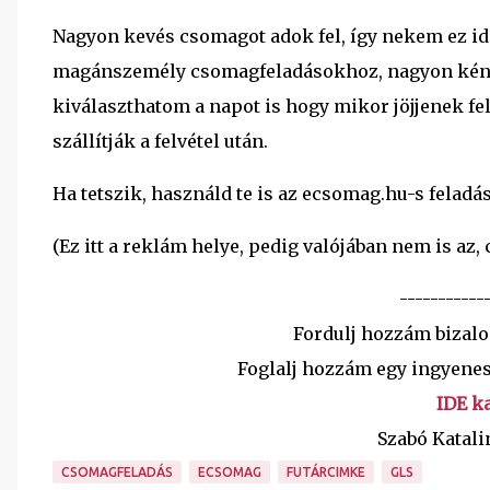
Nagyon kevés csomagot adok fel, így nekem ez id
magánszemély csomagfeladásokhoz, nagyon kénye
kiválaszthatom a napot is hogy mikor jöjjenek fel
szállítják a felvétel után.
Ha tetszik, használd te is az ecsomag.hu-s feladás
(Ez itt a reklám helye, pedig valójában nem is az
-----------
Fordulj hozzám bizal
Foglalj hozzám egy ingyenes
IDE ka
Szabó Katali
CSOMAGFELADÁS
ECSOMAG
FUTÁRCIMKE
GLS