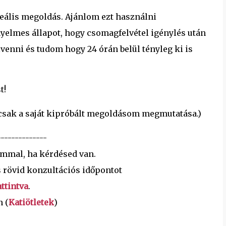
eális megoldás. Ajánlom ezt használni
lmes állapot, hogy csomagfelvétel igénylés után
venni és tudom hogy 24 órán belül tényleg ki is
t!
, csak a saját kipróbált megoldásom megmutatása.)
--------------
ommal, ha kérdésed van.
 rövid konzultációs időpontot
ttintva
.
n (
Katiötletek
)