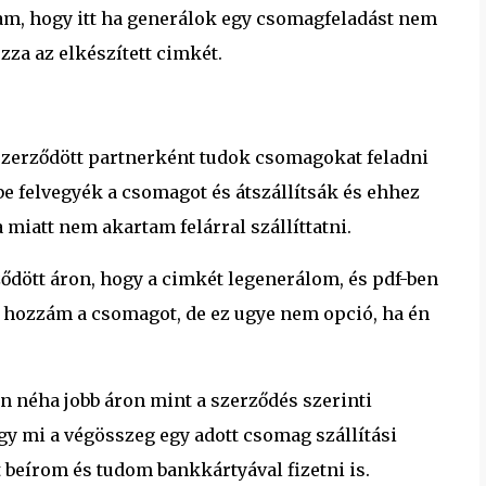
m, hogy itt ha generálok egy csomagfeladást nem
za az elkészített cimkét.
 szerződött partnerként tudok csomagokat feladni
-be felvegyék a csomagot és átszállítsák és ehhez
 miatt nem akartam felárral szállíttatni.
ődött áron, hogy a cimkét legenerálom, és pdf-ben
 hozzám a csomagot, de ez ugye nem opció, ha én
n néha jobb áron mint a szerződés szerinti
gy mi a végösszeg egy adott csomag szállítási
t beírom és tudom bankkártyával fizetni is.