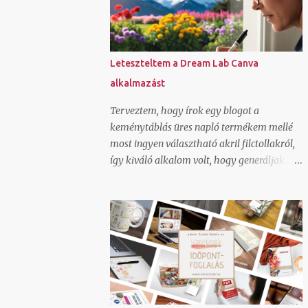
Mailerlite vagy Listamester hírlevél
feliratkozó űrlapot és megírjuk az első
levelet hozzá, ez alapján fogod tuni folytatni
elindítjuk a facebook oldalad az első 5 poszt
Leteszteltem a Dream Lab Canva
típussal, amit sablonként fogsz tudni
alkalmazást
használni képszerkesztéssel és szövegírással
együtt elindítjuk a fb csoportodat az alap
Terveztem, hogy írok egy blogot a
beállításokkal és 5 témaindító poszttal,
keménytáblás üres napló termékem mellé
amitől egyfajta automatizmust és
most ingyen választható akril filctollakról,
lendületet kap a csoport kevés admin
így kiváló alkalom volt, hogy generáljak
jelenlétet igényelve beállítjuk a Trustindex
ehhez a canva Dream Lab alkalmazásával
saját felületedet és létrehozzuk az első
egy képet. A NIOK legutóbbi webinárján
widgeteket amit be is ágyazunk az
nagyon ajánlották, hát kipróbáltam. Ezt az
oldaladba regisztrálunk valós időben egy
utasítást adtam neki, erre adott ki három
időpontfoglaló rendszert és beállítjuk hozzá
képet: Íróasztalon egy keménytáblás fehér
a bemutatkozó részt, a...
könyv, aminek a borítóját akril filctollal
éppen most dekorálja egy néni. 4 kis
pingvint rajzol rá. A néni rövid barna hajú,