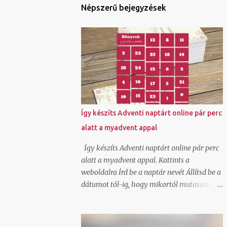
Népszerű bejegyzések
Így készíts Adventi naptárt online pár perc
alatt a myadvent appal
Így készíts Adventi naptárt online pár perc
alatt a myadvent appal. Kattints a
weboldalra Írd be a naptár nevét Állítsd be a
dátumot tól-ig, hogy mikortól mutasson
feltöltött képeket, videókat, beágyazott
elemeket Oszd meg a linkjét azzal akinek a
meglepetést szánod. Ha szeretnél saját