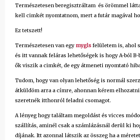
Természetesen beregisztráltam és örömmel látta
kell cimkét nyomtatnom, mert a futár magával hoz
Ez tetszett!
Természetesen van egy
mygls
felületem is, ahol
és itt vannak feláras lehetőségek is hogy A-ból B
ők viszik a cimkét, de egy átmeneti nyomtató hiba
Tudom, hogy van olyan lehetőség is normál szerz
átküldöm arra a címre, ahonnan kérem elhozatni
szeretnék itthonról feladni csomagot.
A lényeg hogy találtam megoldást és vicces módo
szállítás, aminél csak a számlázásnál derül ki ho
díjának. Itt azonnal látszik az összeg ha a mérete