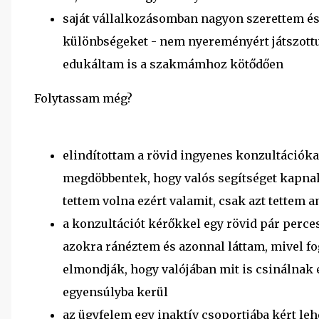
saját vállalkozásomban nagyon szerettem és 
különbségeket - nem nyereményért játszottun
edukáltam is a szakmámhoz kötődően
Folytassam még?
elindítottam a rövid ingyenes konzultációka
megdöbbentek, hogy valós segítséget kapnak 
tettem volna ezért valamit, csak azt tettem 
a konzultációt kérőkkel egy rövid pár perce
azokra ránéztem és azonnal láttam, mivel f
elmondják, hogy valójában mit is csinálnak 
egyensúlyba kerül
az ügyfelem egy inaktív csoportjába kért le