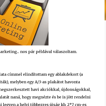
rketing... nos pár példával válaszoltam.
a címmel elindítottam egy ablakdekort (a
álták), melyben egy A/3-as plakátot havonta
s megszerkesztett havi akciókkal, újdonságokkal,
nlatát naná, hogy megnézte és be is jött rendelni
legyen a helyi többezres újság kb. 2*7 cm-es