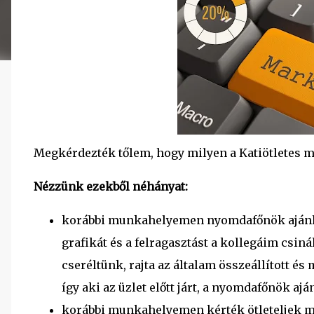
Megkérdezték tőlem, hogy milyen a Katiötletes ma
Nézzünk ezekből néhányat:
korábbi munkahelyemen nyomdafőnök ajánlat
grafikát és a felragasztást a kollegáim csin
cseréltünk, rajta az általam összeállított é
így aki az üzlet előtt járt, a nyomdafőnök ajá
korábbi munkahelyemen kérték ötleteljek mi 