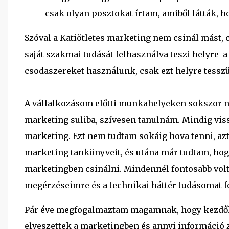
csak olyan posztokat írtam, amiből látták, h
Szóval a Katiötletes marketing nem csinál mást, cs
saját szakmai tudását felhasználva teszi helyre a
csodaszereket használunk, csak ezt helyre tess
A vállalkozásom előtti munkahelyeken sokszor n
marketing suliba, szívesen tanulnám. Mindig viss
marketing. Ezt nem tudtam sokáig hova tenni, 
marketing tankönyveit, és utána már tudtam, hog
marketingben csinálni. Mindennél fontosabb vol
megérzéseimre és a technikai háttér tudásomat f
Pár éve megfogalmaztam magamnak, hogy kezdőkn
elveszettek a marketingben és annyi információ 