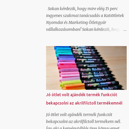
hellyel-közzel azt csináltam amit kértem.
Sokan kérdezik, hogy mire elég 15 perc
Annak nem néztem még utána, hogy az így
ingyenes szakmai tanácsadás a Katiötletek
generált képeket hogyan lehet felhasználni,
Nyomdai és Marketing Ötletgyár
milyen szerzői jogok vonatkoznak rá és
vállalkozásomban? Sokan kérdezik, hogy
lehet-e jobb felbontásban is generálni a
miért ingyenes? Még néhányan most is
canvavan, de úgy látom, hogy ha nincs
megkérdezik, hogy ez csak csali vagy
valakinek saját fotója, amit megjelenítsen,
tényleg adsz válaszokat? Nézzük először is,
bátran használhat ilyen alkalmazást is.
hogy mire elég a 15 perc ingyenes szakmai
Hogy...
tanácsadás. Hoztam pár példát erre: le
tudjuk tesztelni olvasói szemmel egy-egy
online felületedet és tudok javaslatot tenni,
hogy mit módosítsd ahhoz, hogy
hatékonyabban működjön canva
Jó ötlet volt ajándék termék funkciót
képszerkesztő program alap használatát
bekapcsolni az akrilfilctoll termékemnél
meg tudjuk nézni és rájössz ezután hogy jé,
ez tényleg ilyen egyszerű általad használt
Jó ötlet volt ajándék termék funkciót
grafikai programban tudlak segíteni, hogy
bekapcsolni az akrilfilctoll termékem nél.
ments olyan pdf-et, ami a nyomdai
Így aki a keménytáblás üres könyv emet