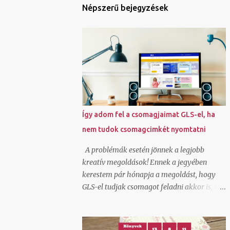
Népszerű bejegyzések
Így adom fel a csomagjaimat GLS-el, ha
nem tudok csomagcimkét nyomtatni
A problémák esetén jönnek a legjobb
kreatív megoldások! Ennek a jegyében
kerestem pár hónapja a megoldást, hogy
GLS-el tudjak csomagot feladni akkor is, ha
elromlott a kis házi nyomtatóm és nem
tudtam futárcimkét nyomtatni. Véletlenül
akadtam rá az ecsomag.hu oldalra, ami