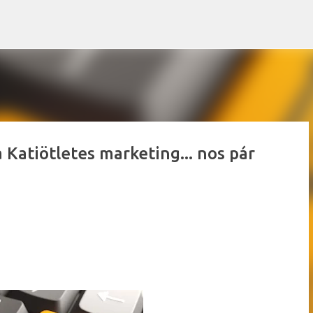
Ugrás a fő tartalomra
Katiötletes marketing... nos pár