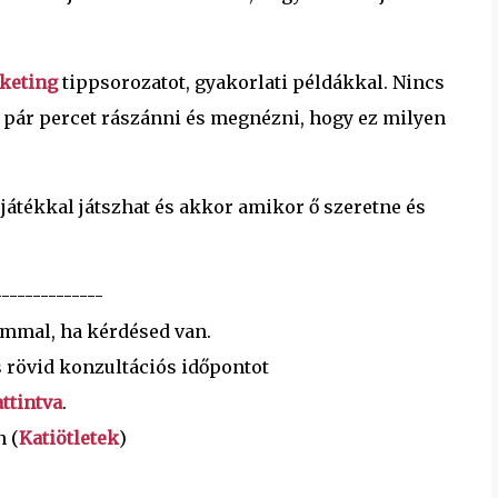
keting
tippsorozatot, gyakorlati példákkal. Nincs
i pár percet rászánni és megnézni, hogy ez milyen
játékkal játszhat és akkor amikor ő szeretne és
--------------
ommal, ha kérdésed van.
 rövid konzultációs időpontot
ttintva
.
n (
Katiötletek
)