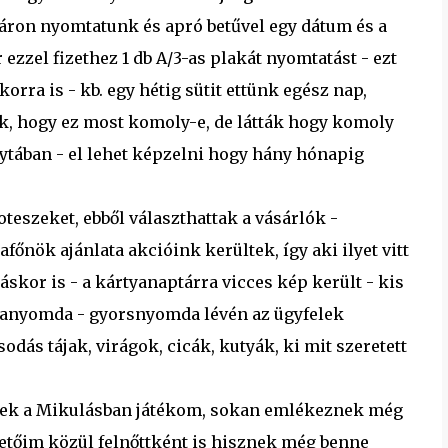
iáron nyomtatunk és apró betűvel egy dátum és a
ezzel fizethez 1 db A/3-as plakát nyomtatást - ezt
orra is - kb. egy hétig sütit ettünk egész nap,
dők, hogy ez most komoly-e, de látták hogy komoly
lytában - el lehet képzelni hogy hány hónapig
teszeket, ebből választhattak a vásárlók -
őnök ajánlata akcióink kerültek, így aki ilyet vitt
áskor is - a kártyanaptárra vicces kép került - kis
iganyomda - gyorsnyomda lévén az ügyfelek
dás tájak, virágok, cicák, kutyák, ki mit szeretett
szek a Mikulásban játékom, sokan emlékeznek még
övetőim közül felnőttként is hisznek még benne