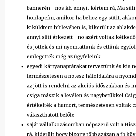
bannerén - nos kb. ennyit kértem rá, Ma süt
honlapcím, amikor ha behoz egy sütit, akkor 
kiküldtem hírlevében is, kikerült az ablakdek
annyi süti érkezett - no azért voltak kétke
és jöttek és mi nyomtattunk és ettünk egyfo
emlegették még az ügyfeleink
egyedi kártyanaptárakat terveztünk és kis no
természetesen a notesz hátoldalára a nyomdaf
az jött is rendelni az akciós időszakban és m
csiga mászik a levélen és nagybetűkkel Cs
értékelték a humort, természetesen voltak cso
választhatott belőle
saját vállalkozásomban népszerű volt a Hi
rá, kiderült hogy bizony több százan a fb k