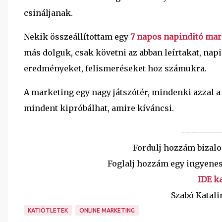
csináljanak.
Nekik összeállítottam egy
7 napos napinditó mar
más dolguk, csak követni az abban leírtakat, nap
eredményeket, felismeréseket hoz számukra.
A marketing egy nagy játszótér, mindenki azzal a 
mindent kipróbálhat, amire kíváncsi.
-----------
Fordulj hozzám bizal
Foglalj hozzám egy ingyenes
IDE ka
Szabó Katali
KATIÖTLETEK
ONLINE MARKETING