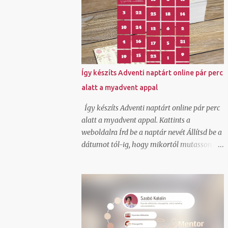
kiderült, hogy GLS szolgáltatás és egészen
jók az áraik kiscsomag feladáshoz.
Természetesen beregisztráltam és örömmel
láttam, hogy itt ha generálok egy
csomagfeladást nem kell cimkét
nyomtatnom, mert a futár magával hozza
Így készíts Adventi naptárt online pár perc
az elkészített cimkét. Ez tetszett!
alatt a myadvent appal
Természetesen van egy mygls felületem is,
ahol szerződött partnerként tudok
Így készíts Adventi naptárt online pár perc
csomagokat feladni és itt vannak feláras
alatt a myadvent appal. Kattints a
lehetőségek is hogy A-ból B-be felvegyék a
weboldalra Írd be a naptár nevét Állítsd be a
csomagot és átszállítsák és ehhez ők viszik
dátumot tól-ig, hogy mikortól mutasson
a cimkét, de egy átmeneti nyomtató hiba
feltöltött képeket, videókat, beágyazott
miatt nem akartam felárral szállíttatni.
elemeket Oszd meg a linkjét azzal akinek a
Tudom, hogy van olyan lehetőség is normál
meglepetést szánod. Ha szeretnél saját
szerződött áron, hogy a cimkét
háttérképet állíthatsz be és saját színvilágot
legenerálom, és pdf-ben átküldöm arra a
ahogy én is tettem. Igen a kész online
címre, ahonnan kérem elhozatni hozzám a
adventi naptár be is ágyazható blogba,
csoma...