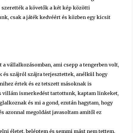
szerették a követők a két kép közötti
k, csak a játék kedvéért és közben egy kicsit
t a vállalkozásomban, ami csepp a tengerben volt,
és szájról szájra terjesztettek, anélkül hogy
amihez értek és ez tetszett másoknak is
s villám ismerkedést tartottunk, kaptam linkeket,
oglalkoznak és mi a gond, ezután hagytam, hogy
és azonnal megoldást javasoltam amitől ez
helni életet, beléptem és semmi mást nem tettem,