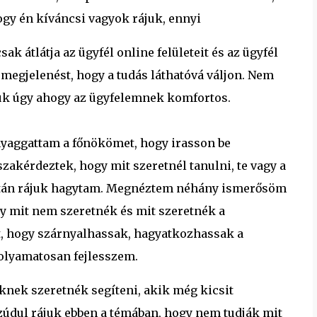
ogy én kíváncsi vagyok rájuk, ennyi
ak átlátja az ügyfél online felületeit és az ügyfél
 megjelenést, hogy a tudás láthatóvá váljon. Nem
zük úgy ahogy az ügyfelemnek komfortos.
yaggattam a főnökömet, hogy irasson be
zakérdeztek, hogy mit szeretnél tanulni, te vagy a
aztán rájuk hagytam. Megnéztem néhány ismerősöm
y mit nem szeretnék és mit szeretnék a
t, hogy szárnyalhassak, hagyatkozhassak a
olyamatosan fejlesszem.
ek szeretnék segíteni, akik még kicsit
zúdul rájuk ebben a témában, hogy nem tudják mit