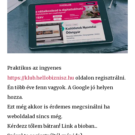
Praktikus az ingyenes
https://klub.hellobiznisz.hu
oldalon regisztrálni.
Én több éve fenn vagyok. A Google jó helyen
hozza.
Ezt még akkor is érdemes megcsinálni ha
weboldalad sincs még.
Kérdezz tőlem bátran! Link a bioban...