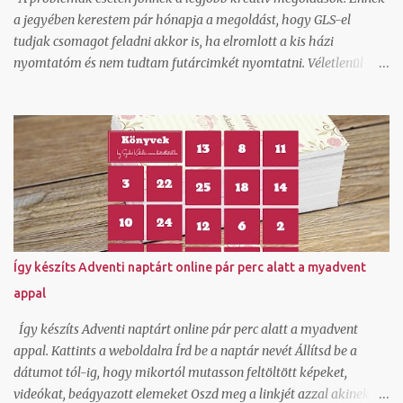
a jegyében kerestem pár hónapja a megoldást, hogy GLS-el
tudjak csomagot feladni akkor is, ha elromlott a kis házi
nyomtatóm és nem tudtam futárcimkét nyomtatni. Véletlenül
akadtam rá az ecsomag.hu oldalra, ami kiderült, hogy GLS
szolgáltatás és egészen jók az áraik kiscsomag feladáshoz.
Természetesen beregisztráltam és örömmel láttam, hogy itt ha
generálok egy csomagfeladást nem kell cimkét nyomtatnom,
mert a futár magával hozza az elkészített cimkét. Ez tetszett!
Természetesen van egy mygls felületem is, ahol szerződött
partnerként tudok csomagokat feladni és itt vannak feláras
lehetőségek is hogy A-ból B-be felvegyék a csomagot és
átszállítsák és ehhez ők viszik a cimkét, de egy átmeneti
Így készíts Adventi naptárt online pár perc alatt a myadvent
nyomtató hiba miatt nem akartam felárral szállíttatni. Tudom,
appal
hogy van olyan lehetőség is normál szerződött áron, hogy a
cimkét legenerálom, és pdf-ben átküldöm arra a címre, ahonnan
Így készíts Adventi naptárt online pár perc alatt a myadvent
kérem elhozatni hozzám a csoma...
appal. Kattints a weboldalra Írd be a naptár nevét Állítsd be a
dátumot tól-ig, hogy mikortól mutasson feltöltött képeket,
videókat, beágyazott elemeket Oszd meg a linkjét azzal akinek a