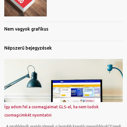
Nem vagyok grafikus
Népszerű bejegyzések
Így adom fel a csomagjaimat GLS-el, ha nem tudok
csomagcimkét nyomtatni
A problémák esetén jönnek a legjobb kreatív megoldások! Ennek