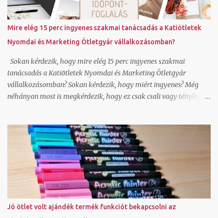
Annak nem néztem még utána, hogy az így generált képeket
hogyan lehet felhasználni, milyen szerzői jogok vonatkoznak rá
Mire elég 15 perc ingyenes szakmai tanácsadás a Katiötletek
és lehet-e jobb felbontásban is generálni a canvavan, de úgy
Nyomdai és Marketing Ötletgyár vállalkozásomban?
látom, hogy ha nincs valakinek saját fotója, amit megjelenítsen,
bátran használhat ilyen alkalmazást is. Hogy...
Sokan kérdezik, hogy mire elég 15 perc ingyenes szakmai
tanácsadás a Katiötletek Nyomdai és Marketing Ötletgyár
vállalkozásomban? Sokan kérdezik, hogy miért ingyenes? Még
néhányan most is megkérdezik, hogy ez csak csali vagy tényleg
adsz válaszokat? Nézzük először is, hogy mire elég a 15 perc
ingyenes szakmai tanácsadás. Hoztam pár példát erre: le tudjuk
tesztelni olvasói szemmel egy-egy online felületedet és tudok
javaslatot tenni, hogy mit módosítsd ahhoz, hogy hatékonyabban
működjön canva képszerkesztő program alap használatát meg
tudjuk nézni és rájössz ezután hogy jé, ez tényleg ilyen egyszerű
általad használt grafikai programban tudlak segíteni, hogy ments
olyan pdf-et, ami a nyomdai céloknak megfelel wordpress és unas
weboldal és webáruház technikai kérdését tudom megválaszolni
Jó ötlet volt ajándék termék funkciót bekapcsolni az
ha még csak most tervezel vállalkozást indítani, át tudjuk beszélni