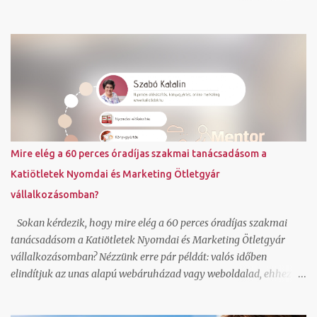
meglepetést szánod. Ha szeretnél saját háttérképet állíthatsz be
és saját színvilágot ahogy én is tettem. Igen a kész online adventi
naptár be is ágyazható blogba, ahogy én is tettem. Dec. 5-tól 25
napon át találsz egy-egy random kiválasztott könyvet a
referenciáim közül, ami a közreműködésemmel valósult meg.
Továbbiakat a referencia oldalamon láthatsz. Fordulj hozzám
bizalommal, ha kérdésed van. Foglalj hozzám egy ingyenes rövid
konzultációs időpontot IDE kattintva . Szabó Katalin ( Katiötletek
)
Mire elég a 60 perces óradíjas szakmai tanácsadásom a
Katiötletek Nyomdai és Marketing Ötletgyár
vállalkozásomban?
Sokan kérdezik, hogy mire elég a 60 perces óradíjas szakmai
tanácsadásom a Katiötletek Nyomdai és Marketing Ötletgyár
vállalkozásomban? Nézzünk erre pár példát: valós időben
elindítjuk az unas alapú webáruházad vagy weboldalad, ehhez jó
sablonok vannak, magyar nyelvű, így azonnal érteni is fogod és
használni is tudod az alap funkciókat beállítunk egy Mailerlite