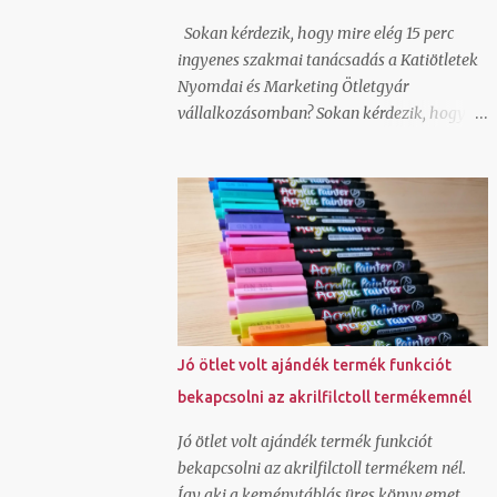
hellyel-közzel azt csináltam amit kértem.
Sokan kérdezik, hogy mire elég 15 perc
Annak nem néztem még utána, hogy az így
ingyenes szakmai tanácsadás a Katiötletek
generált képeket hogyan lehet felhasználni,
Nyomdai és Marketing Ötletgyár
milyen szerzői jogok vonatkoznak rá és
vállalkozásomban? Sokan kérdezik, hogy
lehet-e jobb felbontásban is generálni a
miért ingyenes? Még néhányan most is
canvavan, de úgy látom, hogy ha nincs
megkérdezik, hogy ez csak csali vagy
valakinek saját fotója, amit megjelenítsen,
tényleg adsz válaszokat? Nézzük először is,
bátran használhat ilyen alkalmazást is.
hogy mire elég a 15 perc ingyenes szakmai
Hogy...
tanácsadás. Hoztam pár példát erre: le
tudjuk tesztelni olvasói szemmel egy-egy
online felületedet és tudok javaslatot tenni,
hogy mit módosítsd ahhoz, hogy
hatékonyabban működjön canva
Jó ötlet volt ajándék termék funkciót
képszerkesztő program alap használatát
bekapcsolni az akrilfilctoll termékemnél
meg tudjuk nézni és rájössz ezután hogy jé,
ez tényleg ilyen egyszerű általad használt
Jó ötlet volt ajándék termék funkciót
grafikai programban tudlak segíteni, hogy
bekapcsolni az akrilfilctoll termékem nél.
ments olyan pdf-et, ami a nyomdai
Így aki a keménytáblás üres könyv emet