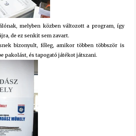
tálónak, melyben közben változott a program, így
ra, de ez senkit sem zavart.
snek bizonyult, főleg, amikor többen többször is
be pakolást, és tapogató játékot játszani.