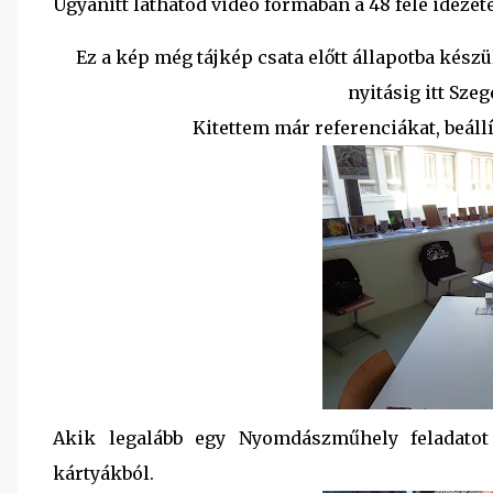
Ugyanitt láthatod videó formában a 48 féle idézete
Ez a kép még tájkép csata előtt állapotba készü
nyitásig itt Sze
Kitettem már referenciákat, beállí
Akik legalább egy Nyomdászműhely feladatot 
kártyákból.