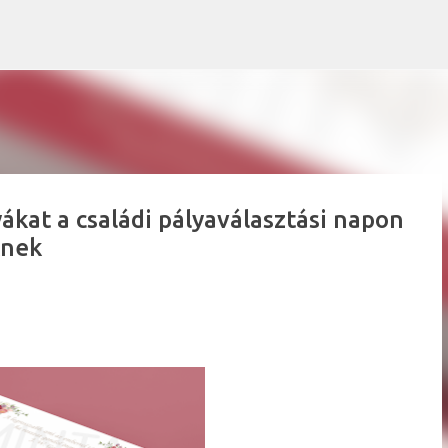
Ugrás a fő tartalomra
ákat a családi pályaválasztási napon
knek