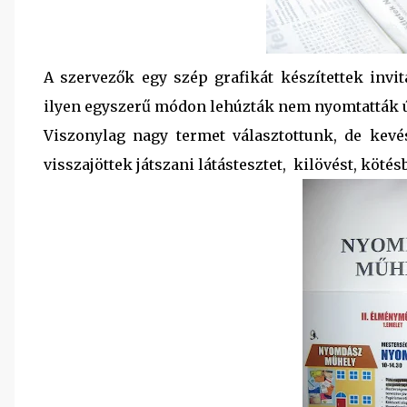
A szervezők egy szép grafikát készítettek invi
ilyen egyszerű módon lehúzták nem nyomtatták új
Viszonylag nagy termet választottunk, de kevé
visszajöttek játszani látástesztet, kilövést, kötés