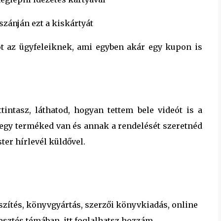
zánján ezt a kiskártyát
t az ügyfeleiknek, ami egyben akár egy kupon is
intasz, láthatod, hogyan tettem bele videót is a
 egy terméked van és annak a rendelését szeretnéd
er hírlevél küldővel.
zítés, könyvgyártás, szerzői könyvkiadás, online
sztés témában, itt foglalhatsz hozzám