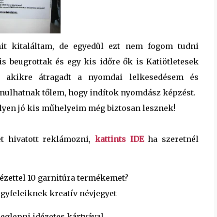
mit kitaláltam, de egyedül ezt nem fogom tudni
s beugrottak és egy kis időre ők is Katiötletesek
k akikre átragadt a nyomdai lelkesedésem és
anulhatnak tőlem, hogy indítok nyomdász képzést.
ilyen jó kis műhelyeim még biztosan lesznek!
t hivatott reklámozni,
kattints IDE
ha szeretnél
dézettel 10 garnitúra termékemet?
gyfeleiknek kreatív névjegyet
eglepni idézetes kártyával