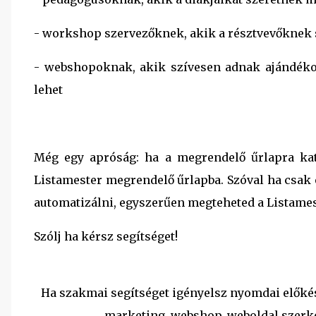
- workshop szervezőknek, akik a résztvevőknek s
- webshopoknak, akik szívesen adnak ajándéko
lehet
Még egy apróság: ha a megrendelő űrlapra katt
Listamester megrendelő űrlapba. Szóval ha csak
automatizálni, egyszerűen megteheted a Listamest
Szólj ha kérsz segítséget!
Ha szakmai segítséget igényelsz nyomdai előkés
marketing, webshop, weboldal szerke