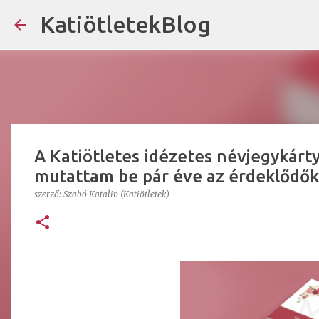
KatiötletekBlog
A Katiötletes idézetes névjegykárty
mutattam be pár éve az érdeklődő
szerző:
Szabó Katalin (Katiötletek)