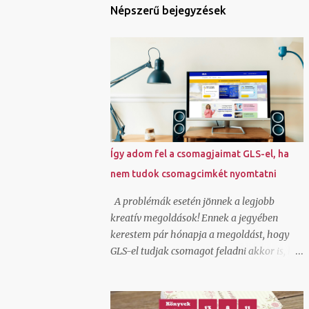
Népszerű bejegyzések
Így adom fel a csomagjaimat GLS-el, ha
nem tudok csomagcimkét nyomtatni
A problémák esetén jönnek a legjobb
kreatív megoldások! Ennek a jegyében
kerestem pár hónapja a megoldást, hogy
GLS-el tudjak csomagot feladni akkor is, ha
elromlott a kis házi nyomtatóm és nem
tudtam futárcimkét nyomtatni. Véletlenül
akadtam rá az ecsomag.hu oldalra, ami