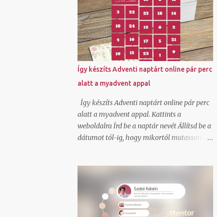
kiderült, hogy GLS szolgáltatás és egészen
jók az áraik kiscsomag feladáshoz.
Természetesen beregisztráltam és örömmel
láttam, hogy itt ha generálok egy
csomagfeladást nem kell cimkét
nyomtatnom, mert a futár magával hozza
Így készíts Adventi naptárt online pár perc
az elkészített cimkét. Ez tetszett!
alatt a myadvent appal
Természetesen van egy mygls felületem is,
ahol szerződött partnerként tudok
Így készíts Adventi naptárt online pár perc
csomagokat feladni és itt vannak feláras
alatt a myadvent appal. Kattints a
lehetőségek is hogy A-ból B-be felvegyék a
weboldalra Írd be a naptár nevét Állítsd be a
csomagot és átszállítsák és ehhez ők viszik
dátumot tól-ig, hogy mikortól mutasson
a cimkét, de egy átmeneti nyomtató hiba
feltöltött képeket, videókat, beágyazott
miatt nem akartam felárral szállíttatni.
elemeket Oszd meg a linkjét azzal akinek a
Tudom, hogy van olyan lehetőség is normál
meglepetést szánod. Ha szeretnél saját
szerződött áron, hogy a cimkét
háttérképet állíthatsz be és saját színvilágot
legenerálom, és pdf-ben átküldöm arra a
ahogy én is tettem. Igen a kész online
címre, ahonnan kérem elhozatni hozzám a
adventi naptár be is ágyazható blogba,
csoma...