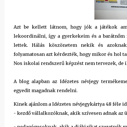
Azt be kellett látnom, hogy jók a játékok a
lekoordinálni, így a gyerkekeim és a barátnőm i
lettek. Hálás köszönetem nekik és azokna
folyamatosan azt kérdezték, hogy mikor és hol t
Nos iskolai rendszerű képzést nem tervezek, de 
A blog alapban az Idézetes névjegy termékeme
egyedit magadnak rendelni.
Kinek ajánlom a Idézetes névjegykártya 48 féle i
- kezdő vállalkozóknak, akik szívesen adnak az ü
- pedagógusoknak, akik a diákjaikat szeretnék m