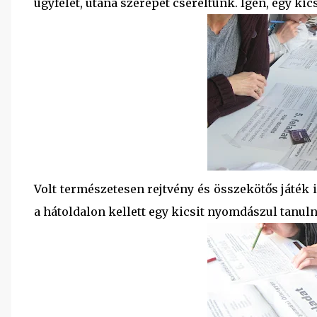
ügyfelet, utána szerepet cseréltünk. Igen, egy ki
Volt természetesen rejtvény és összekötős játék i
a hátoldalon kellett egy kicsit nyomdászul tanul