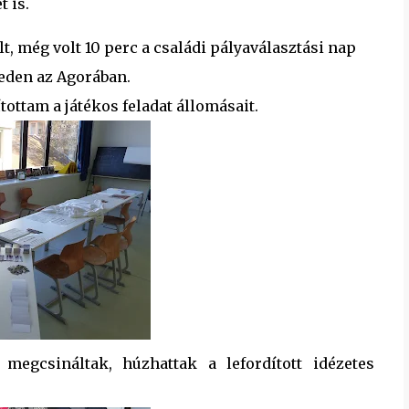
t is.
lt, még volt 10 perc a családi pályaválasztási nap
geden az Agorában.
tottam a játékos feladat állomásait.
megcsináltak, húzhattak a lefordított idézetes