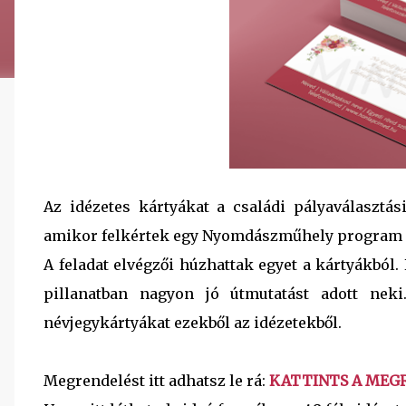
Az idézetes kártyákat a családi pályaválaszt
amikor felkértek egy Nyomdászműhely program 
A feladat elvégzői húzhattak egyet a kártyákból.
pillanatban nagyon jó útmutatást adott nek
névjegykártyákat ezekből az idézetekből.
Megrendelést itt adhatsz le rá:
KATTINTS A MEG