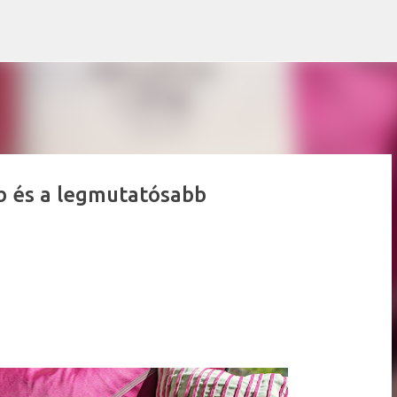
Ugrás a fő tartalomra
b és a legmutatósabb