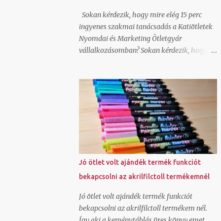
hellyel-közzel azt csináltam amit kértem.
Sokan kérdezik, hogy mire elég 15 perc
Annak nem néztem még utána, hogy az így
ingyenes szakmai tanácsadás a Katiötletek
generált képeket hogyan lehet felhasználni,
Nyomdai és Marketing Ötletgyár
milyen szerzői jogok vonatkoznak rá és
vállalkozásomban? Sokan kérdezik, hogy
lehet-e jobb felbontásban is generálni a
miért ingyenes? Még néhányan most is
canvavan, de úgy látom, hogy ha nincs
megkérdezik, hogy ez csak csali vagy
valakinek saját fotója, amit megjelenítsen,
tényleg adsz válaszokat? Nézzük először is,
bátran használhat ilyen alkalmazást is.
hogy mire elég a 15 perc ingyenes szakmai
Hogy...
tanácsadás. Hoztam pár példát erre: le
tudjuk tesztelni olvasói szemmel egy-egy
online felületedet és tudok javaslatot tenni,
hogy mit módosítsd ahhoz, hogy
hatékonyabban működjön canva
Jó ötlet volt ajándék termék funkciót
képszerkesztő program alap használatát
bekapcsolni az akrilfilctoll termékemnél
meg tudjuk nézni és rájössz ezután hogy jé,
ez tényleg ilyen egyszerű általad használt
Jó ötlet volt ajándék termék funkciót
grafikai programban tudlak segíteni, hogy
bekapcsolni az akrilfilctoll termékem nél.
ments olyan pdf-et, ami a nyomdai
Így aki a keménytáblás üres könyv emet