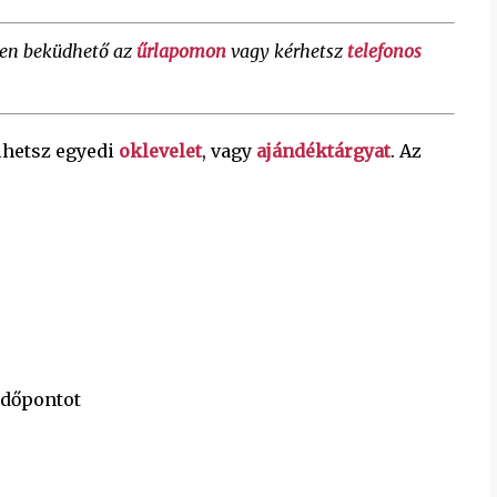
ően beküdhető az
űrlapomon
vagy kérhetsz
telefonos
lhetsz egyedi
oklevelet
, vagy
ajándéktárgyat
. Az
időpontot