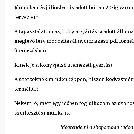
Júniusban és júliusban is adott hónap 20-ig vár
terveztem.
A tapasztalatom az, hogy a gyártásra adott állo
meglevő terv módosítását nyomdakész pdf formár
ütemezésben.
Kinek jó a könyvjelző ütemezett gyártás?
A szerzőknek mindenképpen, hiszen kedvezményes
termékük.
Nekem jó, mert egy időben foglalkozom az azonos
szerkesztési munka is.
Megrendelni a shopomban tudo