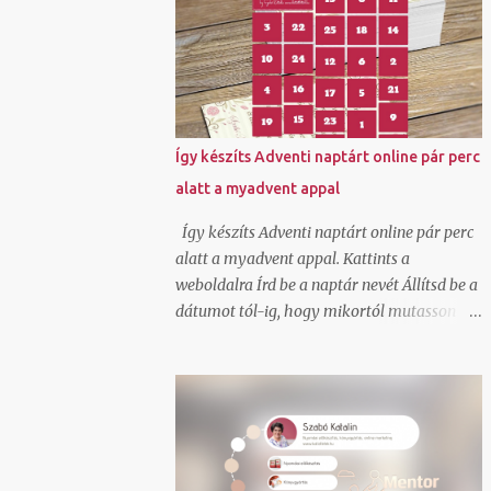
kiderült, hogy GLS szolgáltatás és egészen
jók az áraik kiscsomag feladáshoz.
Természetesen beregisztráltam és örömmel
láttam, hogy itt ha generálok egy
csomagfeladást nem kell cimkét
nyomtatnom, mert a futár magával hozza
Így készíts Adventi naptárt online pár perc
az elkészített cimkét. Ez tetszett!
alatt a myadvent appal
Természetesen van egy mygls felületem is,
ahol szerződött partnerként tudok
Így készíts Adventi naptárt online pár perc
csomagokat feladni és itt vannak feláras
alatt a myadvent appal. Kattints a
lehetőségek is hogy A-ból B-be felvegyék a
weboldalra Írd be a naptár nevét Állítsd be a
csomagot és átszállítsák és ehhez ők viszik
dátumot tól-ig, hogy mikortól mutasson
a cimkét, de egy átmeneti nyomtató hiba
feltöltött képeket, videókat, beágyazott
miatt nem akartam felárral szállíttatni.
elemeket Oszd meg a linkjét azzal akinek a
Tudom, hogy van olyan lehetőség is normál
meglepetést szánod. Ha szeretnél saját
szerződött áron, hogy a cimkét
háttérképet állíthatsz be és saját színvilágot
legenerálom, és pdf-ben átküldöm arra a
ahogy én is tettem. Igen a kész online
címre, ahonnan kérem elhozatni hozzám a
adventi naptár be is ágyazható blogba,
csoma...