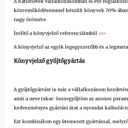
A Katiötletek vállalkozásomban 14 éve foglalkoz
közreműködésemmel készült könyvek 70%-ában a s
nagy örömére.
Ízelítő a könyvjelző referenciáimból
>>>
A könyvjelző az egyik legegyszerűbb és a legmu
Könyvjelző gyűjtőgyártás
A gyűjtőgyártást is már a vállalkozásom kezdeté
amit a neve takar: összegyűjtöm az azonos paramé
kedvezményes gyártási árat a nyomdai kalkuláci
Ezt kombinálom egy ütemezett gyártással, melyrő