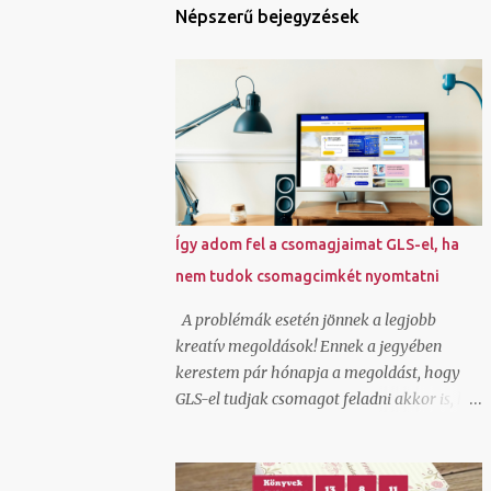
Népszerű bejegyzések
Így adom fel a csomagjaimat GLS-el, ha
nem tudok csomagcimkét nyomtatni
A problémák esetén jönnek a legjobb
kreatív megoldások! Ennek a jegyében
kerestem pár hónapja a megoldást, hogy
GLS-el tudjak csomagot feladni akkor is, ha
elromlott a kis házi nyomtatóm és nem
tudtam futárcimkét nyomtatni. Véletlenül
akadtam rá az ecsomag.hu oldalra, ami