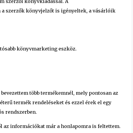
om szerzői könyvkiadással. A
zerzők könyvjelzőt is igényeltek, a vásárlóik
tatósabb könyvmarketing eszköz.
n bevezettem több termékemnél, mely pontosan az
terű termék rendeléseket és ezzel érek el egy
ós rendszerben.
l az információkat már a honlapomra is feltettem.