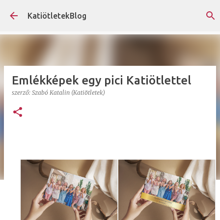
Ugrás a fő tartalomra
KatiötletekBlog
Emlékképek egy pici Katiötlettel
szerző:
Szabó Katalin (Katiötletek)