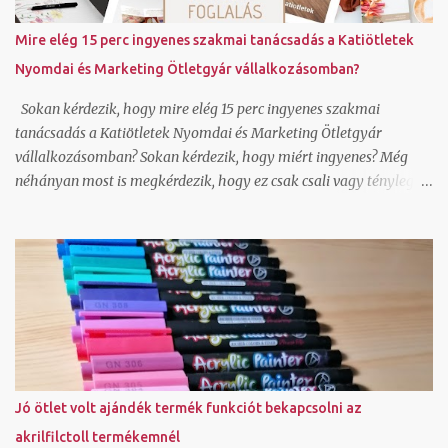
Annak nem néztem még utána, hogy az így generált képeket
hogyan lehet felhasználni, milyen szerzői jogok vonatkoznak rá
Mire elég 15 perc ingyenes szakmai tanácsadás a Katiötletek
és lehet-e jobb felbontásban is generálni a canvavan, de úgy
Nyomdai és Marketing Ötletgyár vállalkozásomban?
látom, hogy ha nincs valakinek saját fotója, amit megjelenítsen,
bátran használhat ilyen alkalmazást is. Hogy...
Sokan kérdezik, hogy mire elég 15 perc ingyenes szakmai
tanácsadás a Katiötletek Nyomdai és Marketing Ötletgyár
vállalkozásomban? Sokan kérdezik, hogy miért ingyenes? Még
néhányan most is megkérdezik, hogy ez csak csali vagy tényleg
adsz válaszokat? Nézzük először is, hogy mire elég a 15 perc
ingyenes szakmai tanácsadás. Hoztam pár példát erre: le tudjuk
tesztelni olvasói szemmel egy-egy online felületedet és tudok
javaslatot tenni, hogy mit módosítsd ahhoz, hogy hatékonyabban
működjön canva képszerkesztő program alap használatát meg
tudjuk nézni és rájössz ezután hogy jé, ez tényleg ilyen egyszerű
általad használt grafikai programban tudlak segíteni, hogy ments
olyan pdf-et, ami a nyomdai céloknak megfelel wordpress és unas
weboldal és webáruház technikai kérdését tudom megválaszolni
Jó ötlet volt ajándék termék funkciót bekapcsolni az
ha még csak most tervezel vállalkozást indítani, át tudjuk beszélni
akrilfilctoll termékemnél
a szempontokat, amit érdemes mérlegelned ha egyedi