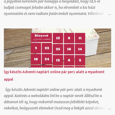
a jegyében kerestem pár hónapja a megoldást, hogy GLS-el
tudjak csomagot feladni akkor is, ha elromlott a kis házi
nyomtatóm és nem tudtam futárcimkét nyomtatni. Véletlenül
akadtam rá az ecsomag.hu oldalra, ami kiderült, hogy GLS
szolgáltatás és egészen jók az áraik kiscsomag feladáshoz.
Természetesen beregisztráltam és örömmel láttam, hogy itt ha
generálok egy csomagfeladást nem kell cimkét nyomtatnom,
mert a futár magával hozza az elkészített cimkét. Ez tetszett!
Természetesen van egy mygls felületem is, ahol szerződött
partnerként tudok csomagokat feladni és itt vannak feláras
lehetőségek is hogy A-ból B-be felvegyék a csomagot és
átszállítsák és ehhez ők viszik a cimkét, de egy átmeneti
Így készíts Adventi naptárt online pár perc alatt a myadvent
nyomtató hiba miatt nem akartam felárral szállíttatni. Tudom,
appal
hogy van olyan lehetőség is normál szerződött áron, hogy a
cimkét legenerálom, és pdf-ben átküldöm arra a címre, ahonnan
Így készíts Adventi naptárt online pár perc alatt a myadvent
kérem elhozatni hozzám a csoma...
appal. Kattints a weboldalra Írd be a naptár nevét Állítsd be a
dátumot tól-ig, hogy mikortól mutasson feltöltött képeket,
videókat, beágyazott elemeket Oszd meg a linkjét azzal akinek a
meglepetést szánod. Ha szeretnél saját háttérképet állíthatsz be