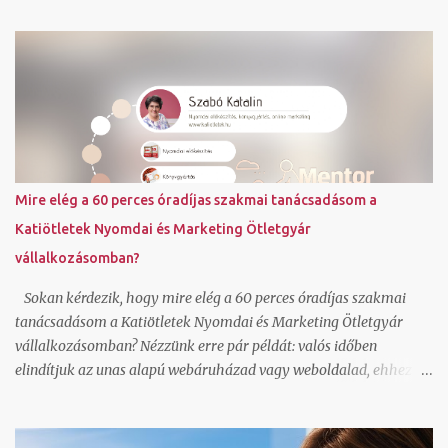
és saját színvilágot ahogy én is tettem. Igen a kész online adventi
naptár be is ágyazható blogba, ahogy én is tettem. Dec. 5-tól 25
napon át találsz egy-egy random kiválasztott könyvet a
referenciáim közül, ami a közreműködésemmel valósult meg.
Továbbiakat a referencia oldalamon láthatsz. Fordulj hozzám
bizalommal, ha kérdésed van. Foglalj hozzám egy ingyenes rövid
konzultációs időpontot IDE kattintva . Szabó Katalin ( Katiötletek
)
Mire elég a 60 perces óradíjas szakmai tanácsadásom a
Katiötletek Nyomdai és Marketing Ötletgyár
vállalkozásomban?
Sokan kérdezik, hogy mire elég a 60 perces óradíjas szakmai
tanácsadásom a Katiötletek Nyomdai és Marketing Ötletgyár
vállalkozásomban? Nézzünk erre pár példát: valós időben
elindítjuk az unas alapú webáruházad vagy weboldalad, ehhez jó
sablonok vannak, magyar nyelvű, így azonnal érteni is fogod és
használni is tudod az alap funkciókat beállítunk egy Mailerlite
vagy Listamester hírlevél feliratkozó űrlapot és megírjuk az első