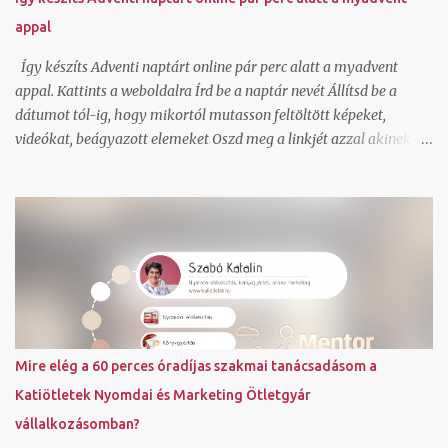
nyomtató hiba miatt nem akartam felárral szállíttatni. Tudom,
appal
hogy van olyan lehetőség is normál szerződött áron, hogy a
cimkét legenerálom, és pdf-ben átküldöm arra a címre, ahonnan
Így készíts Adventi naptárt online pár perc alatt a myadvent
kérem elhozatni hozzám a csoma...
appal. Kattints a weboldalra Írd be a naptár nevét Állítsd be a
dátumot tól-ig, hogy mikortól mutasson feltöltött képeket,
videókat, beágyazott elemeket Oszd meg a linkjét azzal akinek a
meglepetést szánod. Ha szeretnél saját háttérképet állíthatsz be
és saját színvilágot ahogy én is tettem. Igen a kész online adventi
naptár be is ágyazható blogba, ahogy én is tettem. Dec. 5-tól 25
napon át találsz egy-egy random kiválasztott könyvet a
referenciáim közül, ami a közreműködésemmel valósult meg.
Továbbiakat a referencia oldalamon láthatsz. Fordulj hozzám
bizalommal, ha kérdésed van. Foglalj hozzám egy ingyenes rövid
konzultációs időpontot IDE kattintva . Szabó Katalin ( Katiötletek
)
Mire elég a 60 perces óradíjas szakmai tanácsadásom a
Katiötletek Nyomdai és Marketing Ötletgyár
vállalkozásomban?