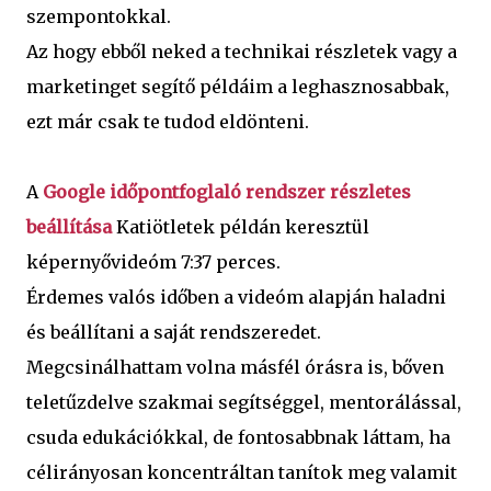
szempontokkal.
Az hogy ebből neked a technikai részletek vagy a
marketinget segítő példáim a leghasznosabbak,
ezt már csak te tudod eldönteni.
A
Google időpontfoglaló rendszer részletes
beállítása
Katiötletek példán keresztül
képernyővideóm 7:37 perces.
Érdemes valós időben a videóm alapján haladni
és beállítani a saját rendszeredet.
Megcsinálhattam volna másfél órásra is, bőven
teletűzdelve szakmai segítséggel, mentorálással,
csuda edukációkkal, de fontosabbnak láttam, ha
célirányosan koncentráltan tanítok meg valamit