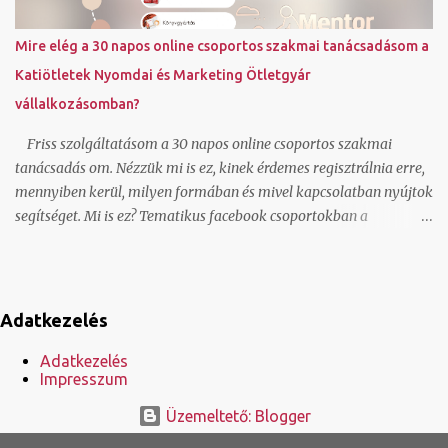
szabályt beállítunk, amihez ajándék választható vagy a között
hogy a terméknél is beállítjuk, hogy ez ajándék termék? Az
Mire elég a 30 napos online csoportos szakmai tanácsadásom a
előbbinél az ajándékba választható termék külön is megvehető,
Katiötletek Nyomdai és Marketing Ötletgyár
az utóbbinál csak egy szabály szerinti beállításnál jelenik meg,
vállalkozásomban?
önállóan nem vásárolható meg. Miért akril filc választható
ajándékba a keménytábl...
Friss szolgáltatásom a 30 napos online csoportos szakmai
tanácsadás om. Nézzük mi is ez, kinek érdemes regisztrálnia erre,
mennyiben kerül, milyen formában és mivel kapcsolatban nyújtok
segítséget. Mi is ez? Tematikus facebook csoportokban a
regisztráltaknak képernyővideók formájában adok technikai és
mentori segítséget. Milyen témákban vehető igénybe? Nyomdai
előkészítés Kispéldányszámos könyvgyártás, szerzői könyvkiadás
Online marketing kezdőknek Weboldal, webshop készítés
Adatkezelés
kezdőknek Mennyibe kerül? 30 nap díja 24000 Ft/csoport, mely
30 nap elteltével hosszabbítható Kinek érdemes erre regisztrálnia?
Adatkezelés
Impresszum
Annak érdemes regisztrálnia, aki a problémáját szívesen
megosztja a csoporttal és szívesen tanul a mások által feltett
Üzemeltető: Blogger
kérdésekből és az arra adott válaszaimból. Annak, aki 30 nap alatt