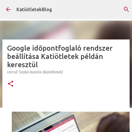
Ugrás a fő tartalomra
KatiötletekBlog
Google időpontfoglaló rendszer
beállítása Katiötletek példán
keresztül
szerző:
Szabó Katalin (Katiötletek)