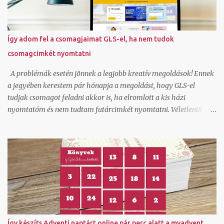
Így adom fel a csomagjaimat GLS-el, ha nem tudok
csomagcimkét nyomtatni
A problémák esetén jönnek a legjobb kreatív megoldások! Ennek
a jegyében kerestem pár hónapja a megoldást, hogy GLS-el
tudjak csomagot feladni akkor is, ha elromlott a kis házi
nyomtatóm és nem tudtam futárcimkét nyomtatni. Véletlenül
akadtam rá az ecsomag.hu oldalra, ami kiderült, hogy GLS
szolgáltatás és egészen jók az áraik kiscsomag feladáshoz.
Természetesen beregisztráltam és örömmel láttam, hogy itt ha
generálok egy csomagfeladást nem kell cimkét nyomtatnom,
mert a futár magával hozza az elkészített cimkét. Ez tetszett!
Természetesen van egy mygls felületem is, ahol szerződött
partnerként tudok csomagokat feladni és itt vannak feláras
lehetőségek is hogy A-ból B-be felvegyék a csomagot és
átszállítsák és ehhez ők viszik a cimkét, de egy átmeneti
Így készíts Adventi naptárt online pár perc alatt a myadvent