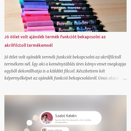
működjön canva képszerkesztő program alap használatát meg
tudjuk nézni és rájössz ezután hogy jé, ez tényleg ilyen egyszerű
általad használt grafikai programban tudlak segíteni, hogy ments
olyan pdf-et, ami a nyomdai céloknak megfelel wordpress és unas
weboldal és webáruház technikai kérdését tudom megválaszolni
Jó ötlet volt ajándék termék funkciót bekapcsolni az
ha még csak most tervezel vállalkozást indítani, át tudjuk beszélni
akrilfilctoll termékemnél
a szempontokat, amit érdemes mérlegelned ha egyedi
ajándékötletet keresel, el tudlak halmozni és jó párral ennyi idő
Jó ötlet volt ajándék termék funkciót bekapcsolni az akrilfilctoll
alatt meg tud...
termékem nél. Így aki a keménytáblás üres könyv emet megkapja
egyből dekorálhatja is a küldött filccel. Készítettem két
képernyőképet az ajándék funkció bekapcsolásról. Unas alapú
honlapom van, így végtelenül egyszerű ennek a bekapcsolása. A
terméklapon bepipálva az ajándék funkciót a weboldalon kiírja az
árát és azt is hogy nem vásárolható meg. Ez a szöveg bármire át
is írható, most így hagytam. Mutatom egy harmadik
képernyőképpel a kosár oldalt, ahol a marketing menü
beállítások szerint meg is jelenik a választható ajándék termék.
Mi a különbség a között, hogy a marketing menüben egy