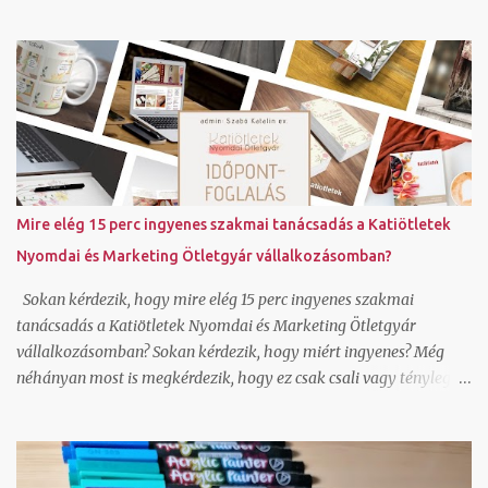
ajánlották, hát kipróbáltam. Ezt az utasítást adtam neki, erre
adott ki három képet: Íróasztalon egy keménytáblás fehér könyv,
aminek a borítóját akril filctollal éppen most dekorálja egy néni. 4
kis pingvint rajzol rá. A néni rövid barna hajú, szemüveges, 50 éves
és oldalról látszik. Az íróasztal egy ablak előtt áll, az ablakból egy
virágos kertre lehet látni és a háttérben hófödte hegycsúcsokra.
Ha jól megnézzük hellyel-közzel azt csináltam amit kértem.
Annak nem néztem még utána, hogy az így generált képeket
hogyan lehet felhasználni, milyen szerzői jogok vonatkoznak rá
Mire elég 15 perc ingyenes szakmai tanácsadás a Katiötletek
és lehet-e jobb felbontásban is generálni a canvavan, de úgy
Nyomdai és Marketing Ötletgyár vállalkozásomban?
látom, hogy ha nincs valakinek saját fotója, amit megjelenítsen,
bátran használhat ilyen alkalmazást is. Hogy...
Sokan kérdezik, hogy mire elég 15 perc ingyenes szakmai
tanácsadás a Katiötletek Nyomdai és Marketing Ötletgyár
vállalkozásomban? Sokan kérdezik, hogy miért ingyenes? Még
néhányan most is megkérdezik, hogy ez csak csali vagy tényleg
adsz válaszokat? Nézzük először is, hogy mire elég a 15 perc
ingyenes szakmai tanácsadás. Hoztam pár példát erre: le tudjuk
tesztelni olvasói szemmel egy-egy online felületedet és tudok
javaslatot tenni, hogy mit módosítsd ahhoz, hogy hatékonyabban