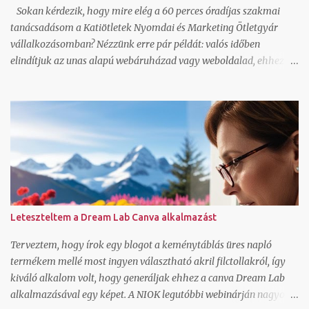
Sokan kérdezik, hogy mire elég a 60 perces óradíjas szakmai
tanácsadásom a Katiötletek Nyomdai és Marketing Ötletgyár
vállalkozásomban? Nézzünk erre pár példát: valós időben
elindítjuk az unas alapú webáruházad vagy weboldalad, ehhez jó
sablonok vannak, magyar nyelvű, így azonnal érteni is fogod és
használni is tudod az alap funkciókat beállítunk egy Mailerlite
vagy Listamester hírlevél feliratkozó űrlapot és megírjuk az első
levelet hozzá, ez alapján fogod tuni folytatni elindítjuk a facebook
oldalad az első 5 poszt típussal, amit sablonként fogsz tudni
használni képszerkesztéssel és szövegírással együtt elindítjuk a fb
csoportodat az alap beállításokkal és 5 témaindító poszttal,
amitől egyfajta automatizmust és lendületet kap a csoport kevés
admin jelenlétet igényelve beállítjuk a Trustindex saját felületedet
Leteszteltem a Dream Lab Canva alkalmazást
és létrehozzuk az első widgeteket amit be is ágyazunk az
oldaladba regisztrálunk valós időben egy időpontfoglaló
Terveztem, hogy írok egy blogot a keménytáblás üres napló
rendszert és beállítjuk hozzá a bemutatkozó részt, a...
termékem mellé most ingyen választható akril filctollakról, így
kiváló alkalom volt, hogy generáljak ehhez a canva Dream Lab
alkalmazásával egy képet. A NIOK legutóbbi webinárján nagyon