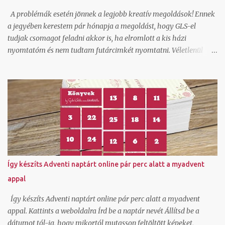
A problémák esetén jönnek a legjobb kreatív megoldások! Ennek
a jegyében kerestem pár hónapja a megoldást, hogy GLS-el
tudjak csomagot feladni akkor is, ha elromlott a kis házi
nyomtatóm és nem tudtam futárcimkét nyomtatni. Véletlenül
akadtam rá az ecsomag.hu oldalra, ami kiderült, hogy GLS
szolgáltatás és egészen jók az áraik kiscsomag feladáshoz.
Természetesen beregisztráltam és örömmel láttam, hogy itt ha
generálok egy csomagfeladást nem kell cimkét nyomtatnom,
mert a futár magával hozza az elkészített cimkét. Ez tetszett!
Természetesen van egy mygls felületem is, ahol szerződött
partnerként tudok csomagokat feladni és itt vannak feláras
lehetőségek is hogy A-ból B-be felvegyék a csomagot és
átszállítsák és ehhez ők viszik a cimkét, de egy átmeneti
Így készíts Adventi naptárt online pár perc alatt a myadvent
nyomtató hiba miatt nem akartam felárral szállíttatni. Tudom,
appal
hogy van olyan lehetőség is normál szerződött áron, hogy a
cimkét legenerálom, és pdf-ben átküldöm arra a címre, ahonnan
Így készíts Adventi naptárt online pár perc alatt a myadvent
kérem elhozatni hozzám a csoma...
appal. Kattints a weboldalra Írd be a naptár nevét Állítsd be a
dátumot tól-ig, hogy mikortól mutasson feltöltött képeket,