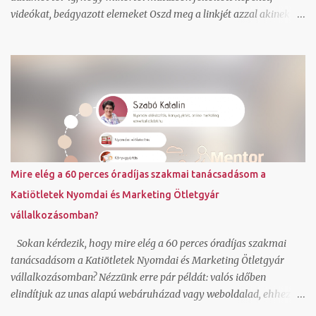
videókat, beágyazott elemeket Oszd meg a linkjét azzal akinek a
meglepetést szánod. Ha szeretnél saját háttérképet állíthatsz be
és saját színvilágot ahogy én is tettem. Igen a kész online adventi
naptár be is ágyazható blogba, ahogy én is tettem. Dec. 5-tól 25
napon át találsz egy-egy random kiválasztott könyvet a
referenciáim közül, ami a közreműködésemmel valósult meg.
Továbbiakat a referencia oldalamon láthatsz. Fordulj hozzám
bizalommal, ha kérdésed van. Foglalj hozzám egy ingyenes rövid
konzultációs időpontot IDE kattintva . Szabó Katalin ( Katiötletek
)
Mire elég a 60 perces óradíjas szakmai tanácsadásom a
Katiötletek Nyomdai és Marketing Ötletgyár
vállalkozásomban?
Sokan kérdezik, hogy mire elég a 60 perces óradíjas szakmai
tanácsadásom a Katiötletek Nyomdai és Marketing Ötletgyár
vállalkozásomban? Nézzünk erre pár példát: valós időben
elindítjuk az unas alapú webáruházad vagy weboldalad, ehhez jó
sablonok vannak, magyar nyelvű, így azonnal érteni is fogod és