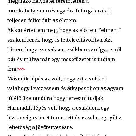
megalázó helyzetet teremtettek a
munkahelyemen és egy óra leforgása alatt
teljesen felfordult az életem.
Akkor értettem meg, hogy az előttem "elment"
szakemberek hogy is lettek eltávolítva. Azt
hittem hogy ez csak a mesékben van így...
erről
pár év múlva már egy mesefüzetet is tudtam
írni
>>>
Második lépés az volt, hogy ezt a sokkot
valahogy levezessem és átkapcsoljon az agyam
túlélő üzemmódra hogy tervezni tudjak.
Harmadik lépés volt hogy a családom egy
biztonságos teret teremtett és ezzel megnyílt a
lehetőség a jövőtervezésre.