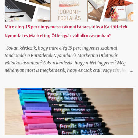
virágos kertre lehet látni és a háttérben hófödte hegycsúcsokra.
Ha jól megnézzük hellyel-közzel azt csináltam amit kértem.
Annak nem néztem még utána, hogy az így generált képeket
hogyan lehet felhasználni, milyen szerzői jogok vonatkoznak rá
Mire elég 15 perc ingyenes szakmai tanácsadás a Katiötletek
és lehet-e jobb felbontásban is generálni a canvavan, de úgy
Nyomdai és Marketing Ötletgyár vállalkozásomban?
látom, hogy ha nincs valakinek saját fotója, amit megjelenítsen,
bátran használhat ilyen alkalmazást is. Hogy...
Sokan kérdezik, hogy mire elég 15 perc ingyenes szakmai
tanácsadás a Katiötletek Nyomdai és Marketing Ötletgyár
vállalkozásomban? Sokan kérdezik, hogy miért ingyenes? Még
néhányan most is megkérdezik, hogy ez csak csali vagy tényleg
adsz válaszokat? Nézzük először is, hogy mire elég a 15 perc
ingyenes szakmai tanácsadás. Hoztam pár példát erre: le tudjuk
tesztelni olvasói szemmel egy-egy online felületedet és tudok
javaslatot tenni, hogy mit módosítsd ahhoz, hogy hatékonyabban
működjön canva képszerkesztő program alap használatát meg
tudjuk nézni és rájössz ezután hogy jé, ez tényleg ilyen egyszerű
általad használt grafikai programban tudlak segíteni, hogy ments
olyan pdf-et, ami a nyomdai céloknak megfelel wordpress és unas
weboldal és webáruház technikai kérdését tudom megválaszolni