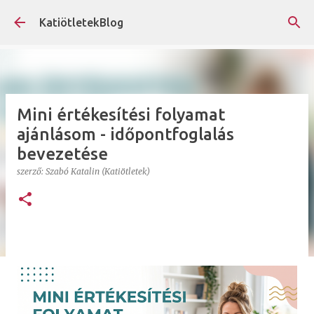
Ugrás a fő tartalomra
KatiötletekBlog
Mini értékesítési folyamat
ajánlásom - időpontfoglalás
bevezetése
szerző:
Szabó Katalin (Katiötletek)