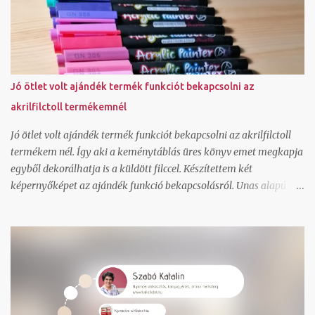
működjön canva képszerkesztő program alap használatát meg
tudjuk nézni és rájössz ezután hogy jé, ez tényleg ilyen egyszerű
általad használt grafikai programban tudlak segíteni, hogy ments
olyan pdf-et, ami a nyomdai céloknak megfelel wordpress és unas
weboldal és webáruház technikai kérdését tudom megválaszolni
Jó ötlet volt ajándék termék funkciót bekapcsolni az
ha még csak most tervezel vállalkozást indítani, át tudjuk beszélni
akrilfilctoll termékemnél
a szempontokat, amit érdemes mérlegelned ha egyedi
ajándékötletet keresel, el tudlak halmozni és jó párral ennyi idő
Jó ötlet volt ajándék termék funkciót bekapcsolni az akrilfilctoll
alatt meg tud...
termékem nél. Így aki a keménytáblás üres könyv emet megkapja
egyből dekorálhatja is a küldött filccel. Készítettem két
képernyőképet az ajándék funkció bekapcsolásról. Unas alapú
honlapom van, így végtelenül egyszerű ennek a bekapcsolása. A
terméklapon bepipálva az ajándék funkciót a weboldalon kiírja az
árát és azt is hogy nem vásárolható meg. Ez a szöveg bármire át
is írható, most így hagytam. Mutatom egy harmadik
képernyőképpel a kosár oldalt, ahol a marketing menü
beállítások szerint meg is jelenik a választható ajándék termék.
Mi a különbség a között, hogy a marketing menüben egy