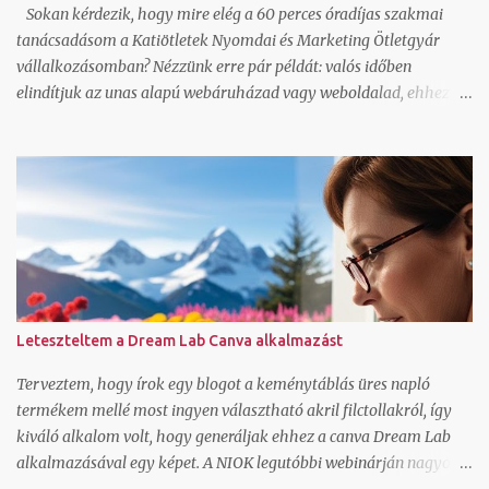
Sokan kérdezik, hogy mire elég a 60 perces óradíjas szakmai
tanácsadásom a Katiötletek Nyomdai és Marketing Ötletgyár
vállalkozásomban? Nézzünk erre pár példát: valós időben
elindítjuk az unas alapú webáruházad vagy weboldalad, ehhez jó
sablonok vannak, magyar nyelvű, így azonnal érteni is fogod és
használni is tudod az alap funkciókat beállítunk egy Mailerlite
vagy Listamester hírlevél feliratkozó űrlapot és megírjuk az első
levelet hozzá, ez alapján fogod tuni folytatni elindítjuk a facebook
oldalad az első 5 poszt típussal, amit sablonként fogsz tudni
használni képszerkesztéssel és szövegírással együtt elindítjuk a fb
csoportodat az alap beállításokkal és 5 témaindító poszttal,
amitől egyfajta automatizmust és lendületet kap a csoport kevés
admin jelenlétet igényelve beállítjuk a Trustindex saját felületedet
Leteszteltem a Dream Lab Canva alkalmazást
és létrehozzuk az első widgeteket amit be is ágyazunk az
oldaladba regisztrálunk valós időben egy időpontfoglaló
Terveztem, hogy írok egy blogot a keménytáblás üres napló
rendszert és beállítjuk hozzá a bemutatkozó részt, a...
termékem mellé most ingyen választható akril filctollakról, így
kiváló alkalom volt, hogy generáljak ehhez a canva Dream Lab
alkalmazásával egy képet. A NIOK legutóbbi webinárján nagyon