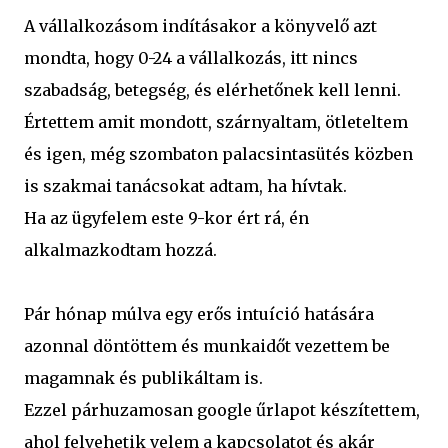
A vállalkozásom indításakor a könyvelő azt
mondta, hogy 0-24 a vállalkozás, itt nincs
szabadság, betegség, és elérhetőnek kell lenni.
Értettem amit mondott, szárnyaltam, ötleteltem
és igen, még szombaton palacsintasütés közben
is szakmai tanácsokat adtam, ha hívtak.
Ha az ügyfelem este 9-kor ért rá, én
alkalmazkodtam hozzá.
Pár hónap múlva egy erős intuíció hatására
azonnal döntöttem és munkaidőt vezettem be
magamnak és publikáltam is.
Ezzel párhuzamosan google űrlapot készítettem,
ahol felvehetik velem a kapcsolatot és akár