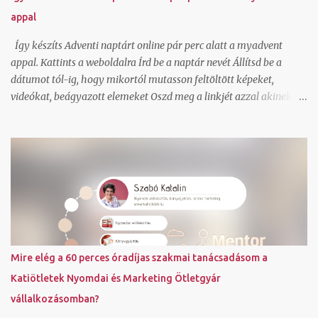
nyomtató hiba miatt nem akartam felárral szállíttatni. Tudom,
appal
hogy van olyan lehetőség is normál szerződött áron, hogy a
cimkét legenerálom, és pdf-ben átküldöm arra a címre, ahonnan
Így készíts Adventi naptárt online pár perc alatt a myadvent
kérem elhozatni hozzám a csoma...
appal. Kattints a weboldalra Írd be a naptár nevét Állítsd be a
dátumot tól-ig, hogy mikortól mutasson feltöltött képeket,
videókat, beágyazott elemeket Oszd meg a linkjét azzal akinek a
meglepetést szánod. Ha szeretnél saját háttérképet állíthatsz be
és saját színvilágot ahogy én is tettem. Igen a kész online adventi
naptár be is ágyazható blogba, ahogy én is tettem. Dec. 5-tól 25
napon át találsz egy-egy random kiválasztott könyvet a
referenciáim közül, ami a közreműködésemmel valósult meg.
Továbbiakat a referencia oldalamon láthatsz. Fordulj hozzám
bizalommal, ha kérdésed van. Foglalj hozzám egy ingyenes rövid
konzultációs időpontot IDE kattintva . Szabó Katalin ( Katiötletek
)
Mire elég a 60 perces óradíjas szakmai tanácsadásom a
Katiötletek Nyomdai és Marketing Ötletgyár
vállalkozásomban?