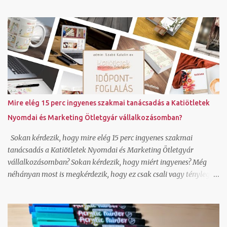
ajánlották, hát kipróbáltam. Ezt az utasítást adtam neki, erre
adott ki három képet: Íróasztalon egy keménytáblás fehér könyv,
aminek a borítóját akril filctollal éppen most dekorálja egy néni. 4
kis pingvint rajzol rá. A néni rövid barna hajú, szemüveges, 50 éves
és oldalról látszik. Az íróasztal egy ablak előtt áll, az ablakból egy
virágos kertre lehet látni és a háttérben hófödte hegycsúcsokra.
Ha jól megnézzük hellyel-közzel azt csináltam amit kértem.
Annak nem néztem még utána, hogy az így generált képeket
hogyan lehet felhasználni, milyen szerzői jogok vonatkoznak rá
Mire elég 15 perc ingyenes szakmai tanácsadás a Katiötletek
és lehet-e jobb felbontásban is generálni a canvavan, de úgy
Nyomdai és Marketing Ötletgyár vállalkozásomban?
látom, hogy ha nincs valakinek saját fotója, amit megjelenítsen,
bátran használhat ilyen alkalmazást is. Hogy...
Sokan kérdezik, hogy mire elég 15 perc ingyenes szakmai
tanácsadás a Katiötletek Nyomdai és Marketing Ötletgyár
vállalkozásomban? Sokan kérdezik, hogy miért ingyenes? Még
néhányan most is megkérdezik, hogy ez csak csali vagy tényleg
adsz válaszokat? Nézzük először is, hogy mire elég a 15 perc
ingyenes szakmai tanácsadás. Hoztam pár példát erre: le tudjuk
tesztelni olvasói szemmel egy-egy online felületedet és tudok
javaslatot tenni, hogy mit módosítsd ahhoz, hogy hatékonyabban