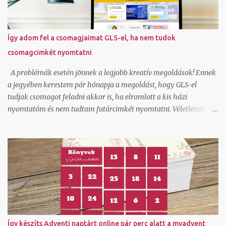
Így adom fel a csomagjaimat GLS-el, ha nem tudok
csomagcimkét nyomtatni
A problémák esetén jönnek a legjobb kreatív megoldások! Ennek
a jegyében kerestem pár hónapja a megoldást, hogy GLS-el
tudjak csomagot feladni akkor is, ha elromlott a kis házi
nyomtatóm és nem tudtam futárcimkét nyomtatni. Véletlenül
akadtam rá az ecsomag.hu oldalra, ami kiderült, hogy GLS
szolgáltatás és egészen jók az áraik kiscsomag feladáshoz.
Természetesen beregisztráltam és örömmel láttam, hogy itt ha
generálok egy csomagfeladást nem kell cimkét nyomtatnom,
mert a futár magával hozza az elkészített cimkét. Ez tetszett!
Természetesen van egy mygls felületem is, ahol szerződött
partnerként tudok csomagokat feladni és itt vannak feláras
lehetőségek is hogy A-ból B-be felvegyék a csomagot és
átszállítsák és ehhez ők viszik a cimkét, de egy átmeneti
Így készíts Adventi naptárt online pár perc alatt a myadvent