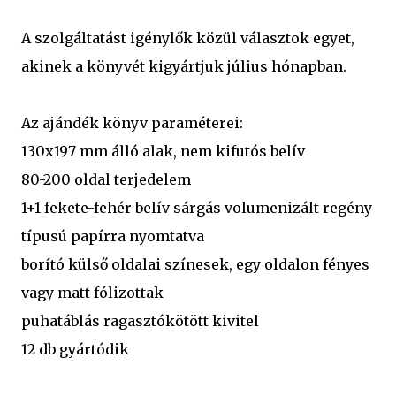
A szolgáltatást igénylők közül választok egyet, 
akinek a könyvét kigyártjuk július hónapban.
Az ajándék könyv paraméterei:
130x197 mm álló alak, nem kifutós belív 
80-200 oldal terjedelem
1+1 fekete-fehér belív sárgás volumenizált regény 
típusú papírra nyomtatva 
borító külső oldalai színesek, egy oldalon fényes 
vagy matt fólizottak
puhatáblás ragasztókötött kivitel 
12 db gyártódik