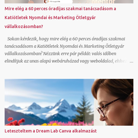
)
Mire elég a 60 perces óradíjas szakmai tanácsadásom a
Katiötletek Nyomdai és Marketing Ötletgyár
vállalkozásomban?
Sokan kérdezik, hogy mire elég a 60 perces óradíjas szakmai
tanácsadásom a Katiötletek Nyomdai és Marketing Ötletgyár
vállalkozásomban? Nézzünk erre pár példát: valós időben
elindítjuk az unas alapú webáruházad vagy weboldalad, ehhez jó
sablonok vannak, magyar nyelvű, így azonnal érteni is fogod és
használni is tudod az alap funkciókat beállítunk egy Mailerlite
vagy Listamester hírlevél feliratkozó űrlapot és megírjuk az első
levelet hozzá, ez alapján fogod tuni folytatni elindítjuk a facebook
oldalad az első 5 poszt típussal, amit sablonként fogsz tudni
használni képszerkesztéssel és szövegírással együtt elindítjuk a fb
csoportodat az alap beállításokkal és 5 témaindító poszttal,
amitől egyfajta automatizmust és lendületet kap a csoport kevés
admin jelenlétet igényelve beállítjuk a Trustindex saját felületedet
Leteszteltem a Dream Lab Canva alkalmazást
és létrehozzuk az első widgeteket amit be is ágyazunk az