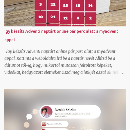
mert a futár magával hozza az elkészített cimkét. Ez tetszett!
Természetesen van egy mygls felületem is, ahol szerződött
partnerként tudok csomagokat feladni és itt vannak feláras
lehetőségek is hogy A-ból B-be felvegyék a csomagot és
átszállítsák és ehhez ők viszik a cimkét, de egy átmeneti
Így készíts Adventi naptárt online pár perc alatt a myadvent
nyomtató hiba miatt nem akartam felárral szállíttatni. Tudom,
appal
hogy van olyan lehetőség is normál szerződött áron, hogy a
cimkét legenerálom, és pdf-ben átküldöm arra a címre, ahonnan
Így készíts Adventi naptárt online pár perc alatt a myadvent
kérem elhozatni hozzám a csoma...
appal. Kattints a weboldalra Írd be a naptár nevét Állítsd be a
dátumot tól-ig, hogy mikortól mutasson feltöltött képeket,
videókat, beágyazott elemeket Oszd meg a linkjét azzal akinek a
meglepetést szánod. Ha szeretnél saját háttérképet állíthatsz be
és saját színvilágot ahogy én is tettem. Igen a kész online adventi
naptár be is ágyazható blogba, ahogy én is tettem. Dec. 5-tól 25
napon át találsz egy-egy random kiválasztott könyvet a
referenciáim közül, ami a közreműködésemmel valósult meg.
Továbbiakat a referencia oldalamon láthatsz. Fordulj hozzám
bizalommal, ha kérdésed van. Foglalj hozzám egy ingyenes rövid
konzultációs időpontot IDE kattintva . Szabó Katalin ( Katiötletek