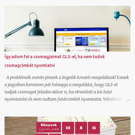
Így adom fel a csomagjaimat GLS-el, ha nem tudok
csomagcimkét nyomtatni
A problémák esetén jönnek a legjobb kreatív megoldások! Ennek
a jegyében kerestem pár hónapja a megoldást, hogy GLS-el
tudjak csomagot feladni akkor is, ha elromlott a kis házi
nyomtatóm és nem tudtam futárcimkét nyomtatni. Véletlenül
akadtam rá az ecsomag.hu oldalra, ami kiderült, hogy GLS
szolgáltatás és egészen jók az áraik kiscsomag feladáshoz.
Természetesen beregisztráltam és örömmel láttam, hogy itt ha
generálok egy csomagfeladást nem kell cimkét nyomtatnom,