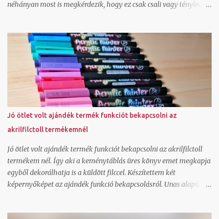
néhányan most is megkérdezik, hogy ez csak csali vagy tényleg
adsz válaszokat? Nézzük először is, hogy mire elég a 15 perc
ingyenes szakmai tanácsadás. Hoztam pár példát erre: le tudjuk
tesztelni olvasói szemmel egy-egy online felületedet és tudok
javaslatot tenni, hogy mit módosítsd ahhoz, hogy hatékonyabban
működjön canva képszerkesztő program alap használatát meg
tudjuk nézni és rájössz ezután hogy jé, ez tényleg ilyen egyszerű
általad használt grafikai programban tudlak segíteni, hogy ments
olyan pdf-et, ami a nyomdai céloknak megfelel wordpress és unas
weboldal és webáruház technikai kérdését tudom megválaszolni
Jó ötlet volt ajándék termék funkciót bekapcsolni az
ha még csak most tervezel vállalkozást indítani, át tudjuk beszélni
akrilfilctoll termékemnél
a szempontokat, amit érdemes mérlegelned ha egyedi
ajándékötletet keresel, el tudlak halmozni és jó párral ennyi idő
Jó ötlet volt ajándék termék funkciót bekapcsolni az akrilfilctoll
alatt meg tud...
termékem nél. Így aki a keménytáblás üres könyv emet megkapja
egyből dekorálhatja is a küldött filccel. Készítettem két
képernyőképet az ajándék funkció bekapcsolásról. Unas alapú
honlapom van, így végtelenül egyszerű ennek a bekapcsolása. A
terméklapon bepipálva az ajándék funkciót a weboldalon kiírja az