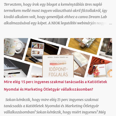
oldaladba regisztrálunk valós időben egy időpontfoglaló
Terveztem, hogy írok egy blogot a keménytáblás üres napló
rendszert és beállítjuk hozzá a bemutatkozó részt, a...
termékem mellé most ingyen választható akril filctollakról, így
kiváló alkalom volt, hogy generáljak ehhez a canva Dream Lab
alkalmazásával egy képet. A NIOK legutóbbi webinárján nagyon
ajánlották, hát kipróbáltam. Ezt az utasítást adtam neki, erre
adott ki három képet: Íróasztalon egy keménytáblás fehér könyv,
aminek a borítóját akril filctollal éppen most dekorálja egy néni. 4
kis pingvint rajzol rá. A néni rövid barna hajú, szemüveges, 50 éves
és oldalról látszik. Az íróasztal egy ablak előtt áll, az ablakból egy
virágos kertre lehet látni és a háttérben hófödte hegycsúcsokra.
Ha jól megnézzük hellyel-közzel azt csináltam amit kértem.
Annak nem néztem még utána, hogy az így generált képeket
hogyan lehet felhasználni, milyen szerzői jogok vonatkoznak rá
Mire elég 15 perc ingyenes szakmai tanácsadás a Katiötletek
és lehet-e jobb felbontásban is generálni a canvavan, de úgy
Nyomdai és Marketing Ötletgyár vállalkozásomban?
látom, hogy ha nincs valakinek saját fotója, amit megjelenítsen,
bátran használhat ilyen alkalmazást is. Hogy...
Sokan kérdezik, hogy mire elég 15 perc ingyenes szakmai
tanácsadás a Katiötletek Nyomdai és Marketing Ötletgyár
vállalkozásomban? Sokan kérdezik, hogy miért ingyenes? Még