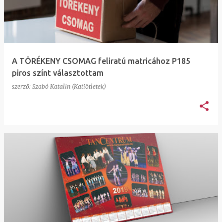
e
g
y
z
A TÖRÉKENY CSOMAG feliratú matricához P185
é
piros színt választottam
s
szerző:
Szabó Katalin (Katiötletek)
e
k