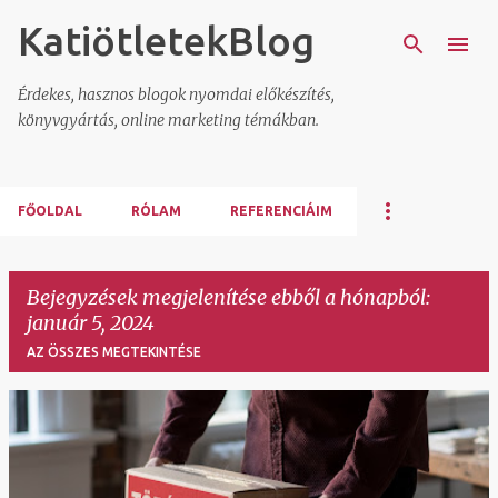
KatiötletekBlog
Ugrás a fő tartalomra
Érdekes, hasznos blogok nyomdai előkészítés,
könyvgyártás, online marketing témákban.
FŐOLDAL
RÓLAM
REFERENCIÁIM
Bejegyzések megjelenítése ebből a hónapból:
január 5, 2024
AZ ÖSSZES MEGTEKINTÉSE
B
e
j