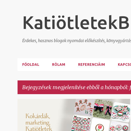
KatiötletekB
Érdekes, hasznos blogok nyomdai előkészítés, könyvgyártá
FŐOLDAL
RÓLAM
REFERENCIÁIM
KAPCS
Bejegyzések megjelenítése ebből a hónapból: 
B
KATIÖTLETEK
KOKÁRDA
MARKETING
e
j