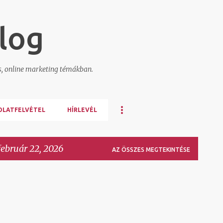
Ugrás a fő tartalomra
log
s, online marketing témákban.
OLATFELVÉTEL
HÍRLEVÉL
február 22, 2026
AZ ÖSSZES MEGTEKINTÉSE