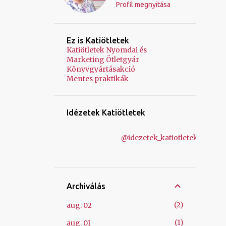
Profil megnyitása
Ez is Katiötletek
Katiötletek Nyomdai és
Marketing Ötletgyár
Könyvgyártásakció
Mentes praktikák
Idézetek Katiötletek
@idezetek_katiotletek
Archiválás
2
aug. 02
1
aug. 01