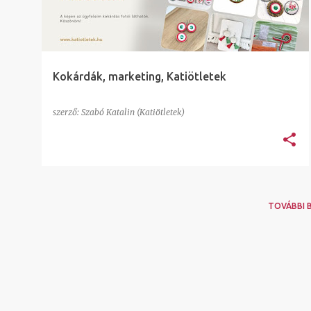
e
g
y
z
Kokárdák, marketing, Katiötletek
é
s
szerző:
Szabó Katalin (Katiötletek)
e
k
TOVÁBBI 