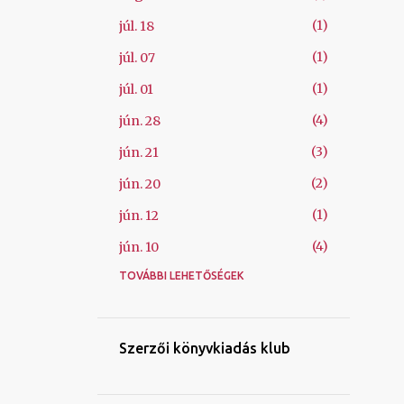
1
júl. 18
1
júl. 07
1
júl. 01
4
jún. 28
3
jún. 21
2
jún. 20
1
jún. 12
4
jún. 10
TOVÁBBI LEHETŐSÉGEK
1
jún. 09
1
máj. 26
1
máj. 08
Szerzői könyvkiadás klub
1
ápr. 06