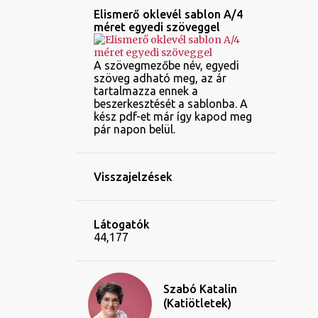
Elismerő oklevél sablon A/4
méret egyedi szöveggel
A szövegmezőbe név, egyedi
szöveg adható meg, az ár
tartalmazza ennek a
beszerkesztését a sablonba. A
kész pdf-et már így kapod meg
pár napon belül.
Visszajelzések
Látogatók
44,177
Szabó Katalin
(Katiötletek)