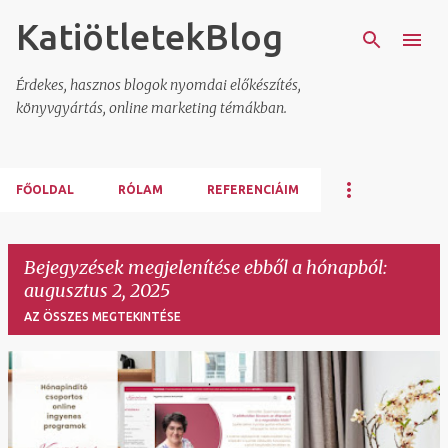
KatiötletekBlog
Ugrás a fő tartalomra
Érdekes, hasznos blogok nyomdai előkészítés,
könyvgyártás, online marketing témákban.
FŐOLDAL
RÓLAM
REFERENCIÁIM
Bejegyzések megjelenítése ebből a hónapból:
augusztus 2, 2025
AZ ÖSSZES MEGTEKINTÉSE
B
e
j