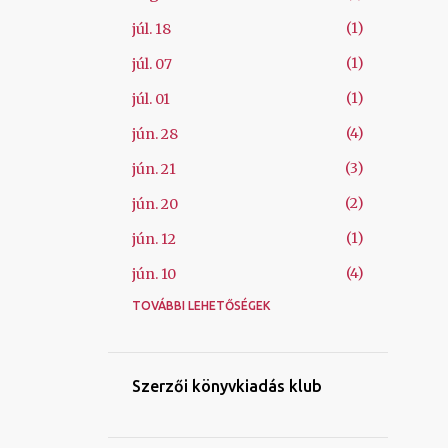
1
júl. 18
1
júl. 07
1
júl. 01
4
jún. 28
3
jún. 21
2
jún. 20
1
jún. 12
4
jún. 10
TOVÁBBI LEHETŐSÉGEK
1
jún. 09
1
máj. 26
1
máj. 08
Szerzői könyvkiadás klub
1
ápr. 06