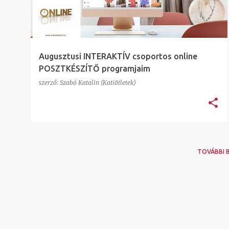
e
g
y
z
Augusztusi INTERAKTÍV csoportos online
é
POSZTKÉSZÍTŐ programjaim
s
szerző:
Szabó Katalin (Katiötletek)
e
k
TOVÁBBI 