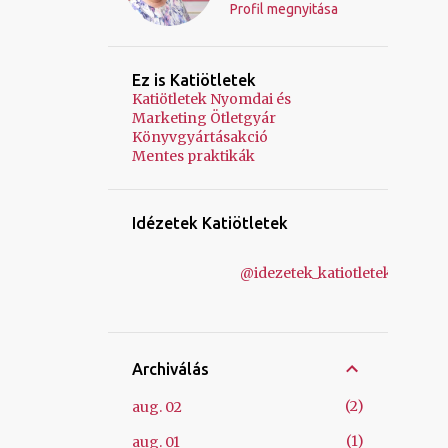
Profil megnyitása
Ez is Katiötletek
Katiötletek Nyomdai és
Marketing Ötletgyár
Könyvgyártásakció
Mentes praktikák
Idézetek Katiötletek
@idezetek_katiotletek
Archiválás
2
aug. 02
1
aug. 01