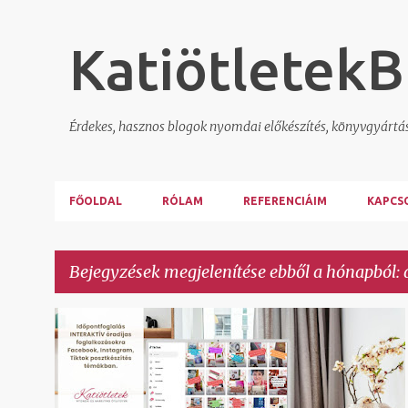
KatiötletekB
Érdekes, hasznos blogok nyomdai előkészítés, könyvgyártá
FŐOLDAL
RÓLAM
REFERENCIÁIM
KAPCS
Bejegyzések megjelenítése ebből a hónapból: 
B
FACEBOOK CSOPORT
FACEBOOK OLDAL
+
2
e
j