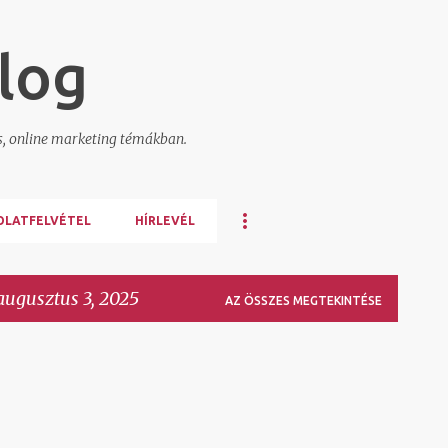
Ugrás a fő tartalomra
log
s, online marketing témákban.
OLATFELVÉTEL
HÍRLEVÉL
augusztus 3, 2025
AZ ÖSSZES MEGTEKINTÉSE