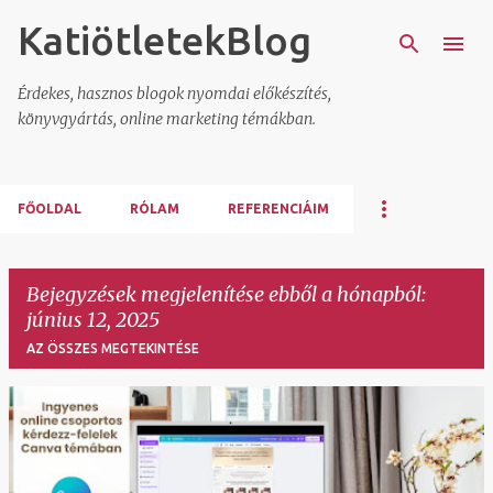
KatiötletekBlog
Ugrás a fő tartalomra
Érdekes, hasznos blogok nyomdai előkészítés,
könyvgyártás, online marketing témákban.
FŐOLDAL
RÓLAM
REFERENCIÁIM
Bejegyzések megjelenítése ebből a hónapból:
június 12, 2025
AZ ÖSSZES MEGTEKINTÉSE
B
e
j