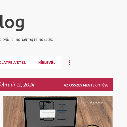
Ugrás a fő tartalomra
log
s, online marketing témákban.
OLATFELVÉTEL
HÍRLEVÉL
ebruár 11, 2024
AZ ÖSSZES MEGTEKINTÉSE
INSTAGRAM FIÓK TÖRLÉS