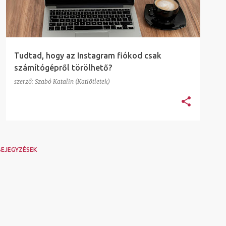
Tudtad, hogy az Instagram fiókod csak
számítógépről törölhető?
szerző:
Szabó Katalin (Katiötletek)
BEJEGYZÉSEK