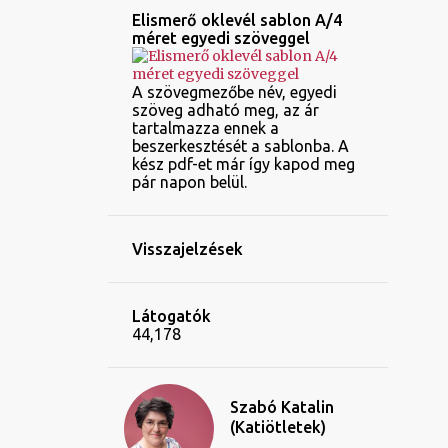
Elismerő oklevél sablon A/4
méret egyedi szöveggel
A szövegmezőbe név, egyedi
szöveg adható meg, az ár
tartalmazza ennek a
beszerkesztését a sablonba. A
kész pdf-et már így kapod meg
pár napon belül.
Visszajelzések
Látogatók
44,178
Szabó Katalin
(Katiötletek)