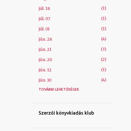
1
júl. 18
1
júl. 07
1
júl. 01
4
jún. 28
3
jún. 21
2
jún. 20
1
jún. 12
4
jún. 10
TOVÁBBI LEHETŐSÉGEK
1
jún. 09
1
máj. 26
1
máj. 08
Szerzői könyvkiadás klub
1
ápr. 06