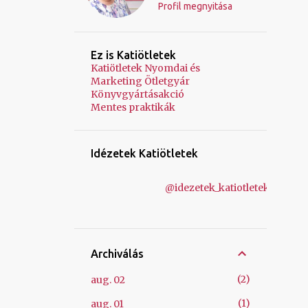
Profil megnyitása
Ez is Katiötletek
Katiötletek Nyomdai és
Marketing Ötletgyár
Könyvgyártásakció
Mentes praktikák
Idézetek Katiötletek
@idezetek_katiotletek
Archiválás
2
aug. 02
1
aug. 01