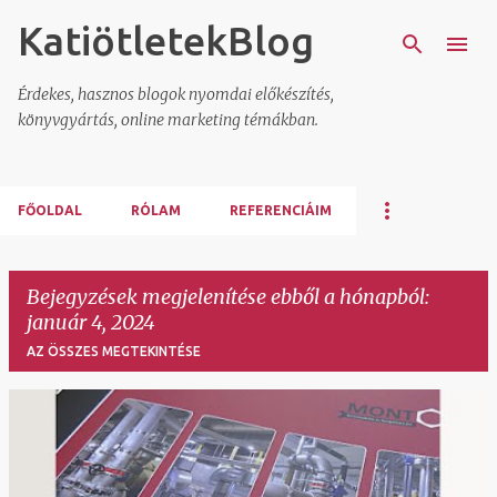
KatiötletekBlog
Ugrás a fő tartalomra
Érdekes, hasznos blogok nyomdai előkészítés,
könyvgyártás, online marketing témákban.
FŐOLDAL
RÓLAM
REFERENCIÁIM
Bejegyzések megjelenítése ebből a hónapból:
január 4, 2024
AZ ÖSSZES MEGTEKINTÉSE
B
e
j