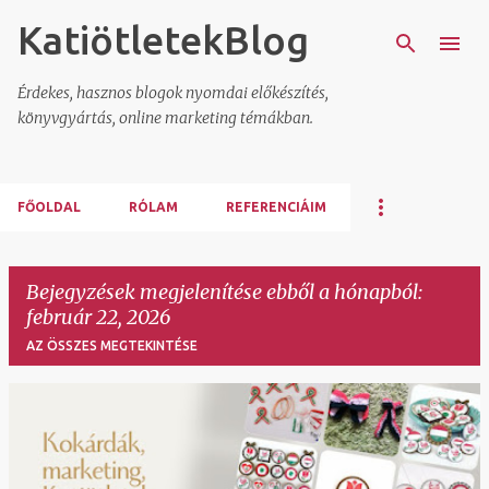
KatiötletekBlog
Ugrás a fő tartalomra
Érdekes, hasznos blogok nyomdai előkészítés,
könyvgyártás, online marketing témákban.
FŐOLDAL
RÓLAM
REFERENCIÁIM
Bejegyzések megjelenítése ebből a hónapból:
február 22, 2026
AZ ÖSSZES MEGTEKINTÉSE
B
e
j