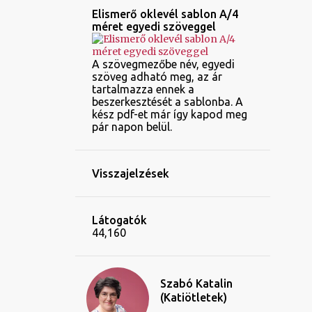
Elismerő oklevél sablon A/4
méret egyedi szöveggel
A szövegmezőbe név, egyedi
szöveg adható meg, az ár
tartalmazza ennek a
beszerkesztését a sablonba. A
kész pdf-et már így kapod meg
pár napon belül.
Visszajelzések
Látogatók
44,160
Szabó Katalin
(Katiötletek)