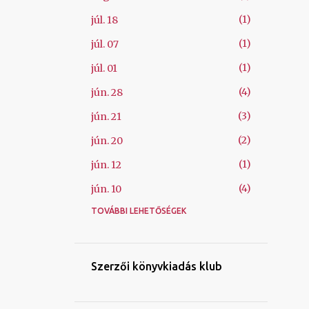
1
júl. 18
1
júl. 07
1
júl. 01
4
jún. 28
3
jún. 21
2
jún. 20
1
jún. 12
4
jún. 10
TOVÁBBI LEHETŐSÉGEK
1
jún. 09
1
máj. 26
1
máj. 08
Szerzői könyvkiadás klub
1
ápr. 06