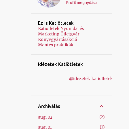
Profil megnyitása
Ez is Katiötletek
Katiötletek Nyomdai és
Marketing Ötletgyár
Könyvgyártásakció
Mentes praktikák
Idézetek Katiötletek
@idezetek_katiotletek
Archiválás
2
aug. 02
1
aug. 01