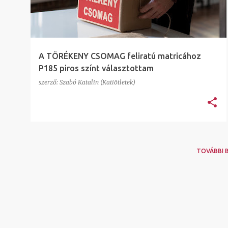
e
g
y
z
A TÖRÉKENY CSOMAG feliratú matricához
é
P185 piros színt választottam
s
szerző:
Szabó Katalin (Katiötletek)
e
k
TOVÁBBI 