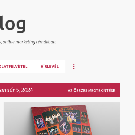
Ugrás a fő tartalomra
log
s, online marketing témákban.
OLATFELVÉTEL
HÍRLEVÉL
január 5, 2024
AZ ÖSSZES MEGTEKINTÉSE
NAPTÁR
NYOMDAI ELŐKÉSZÍTÉS