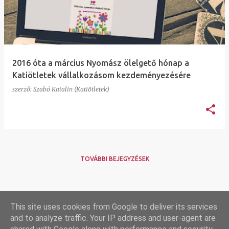
e
g
y
z
2016 óta a március Nyomász ölelgető hónap a
é
Katiötletek vállalkozásom kezdeményezésére
s
szerző:
Szabó Katalin (Katiötletek)
e
k
TOVÁBBI BEJEGYZÉSEK
Adatkezelés
This site uses cookies from Google to deliver its services
Adatkezelés
and to analyze traffic. Your IP address and user-agent are
Impresszum