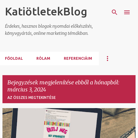
KatiötletekBlog
Ugrás a fő tartalomra
Érdekes, hasznos blogok nyomdai előkészítés,
könyvgyártás, online marketing témákban.
FŐOLDAL
RÓLAM
REFERENCIÁIM
Bejegyzések megjelenítése ebből a hónapból:
március 3, 2024
AZ ÖSSZES MEGTEKINTÉSE
B
e
j