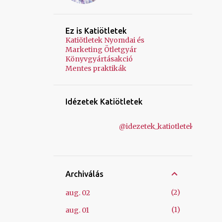
Ez is Katiötletek
Katiötletek Nyomdai és
Marketing Ötletgyár
Könyvgyártásakció
Mentes praktikák
Idézetek Katiötletek
@idezetek_katiotletek
Archiválás
2
aug. 02
1
aug. 01