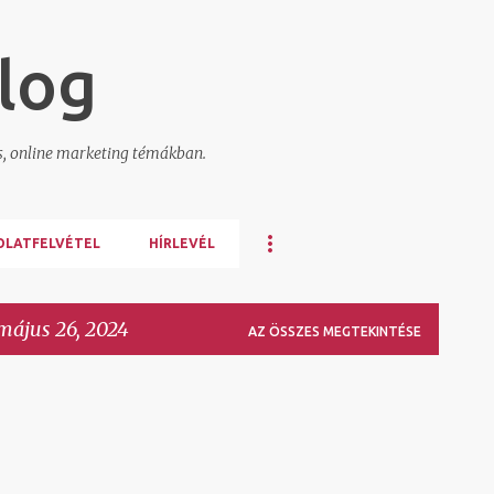
Ugrás a fő tartalomra
log
s, online marketing témákban.
OLATFELVÉTEL
HÍRLEVÉL
május 26, 2024
AZ ÖSSZES MEGTEKINTÉSE