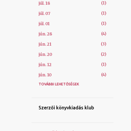
1
júl. 18
1
júl. 07
1
júl. 01
4
jún. 28
3
jún. 21
2
jún. 20
1
jún. 12
4
jún. 10
TOVÁBBI LEHETŐSÉGEK
1
jún. 09
1
máj. 26
1
máj. 08
Szerzői könyvkiadás klub
1
ápr. 06
1
márc. 04