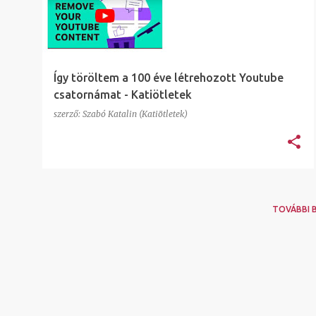
e
g
y
z
Így töröltem a 100 éve létrehozott Youtube
é
csatornámat - Katiötletek
s
szerző:
Szabó Katalin (Katiötletek)
e
k
TOVÁBBI 