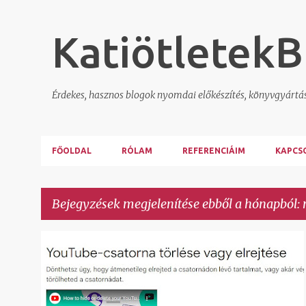
KatiötletekB
Érdekes, hasznos blogok nyomdai előkészítés, könyvgyártá
FŐOLDAL
RÓLAM
REFERENCIÁIM
KAPCS
Bejegyzések megjelenítése ebből a hónapból: 
B
YOUTUBE
e
j