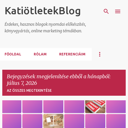
KatiötletekBlog
Ugrás a fő tartalomra
Érdekes, hasznos blogok nyomdai előkészítés,
könyvgyártás, online marketing témákban.
FŐOLDAL
RÓLAM
REFERENCIÁIM
Bejegyzések megjelenítése ebből a hónapból:
július 7, 2026
AZ ÖSSZES MEGTEKINTÉSE
B
e
j