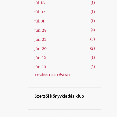
1
júl. 18
1
júl. 07
1
júl. 01
4
jún. 28
3
jún. 21
2
jún. 20
1
jún. 12
4
jún. 10
TOVÁBBI LEHETŐSÉGEK
1
jún. 09
1
máj. 26
1
máj. 08
Szerzői könyvkiadás klub
1
ápr. 06
1
márc. 04