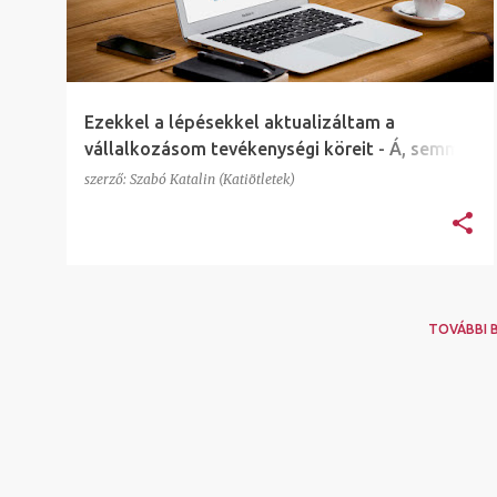
e
g
y
z
Ezekkel a lépésekkel aktualizáltam a
é
vállalkozásom tevékenységi köreit - Á, semmi
s
maximalizmus nem volt benne...
szerző:
Szabó Katalin (Katiötletek)
e
k
TOVÁBBI 