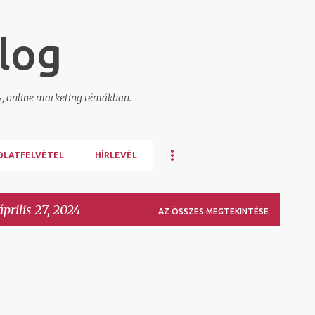
Ugrás a fő tartalomra
log
s, online marketing témákban.
OLATFELVÉTEL
HÍRLEVÉL
prilis 27, 2024
AZ ÖSSZES MEGTEKINTÉSE